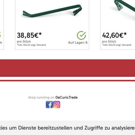
38,85
€*
42,60
€*
pro
Stück
pro
Stück
 4
Auf Lager: 6
*inkl. MwSt zzgl. Versand
*inkl. MwSt zzgl. Versand
shop running on
DaCuris.Trade
s um Dienste bereitzustellen und Zugriffe zu analysiere