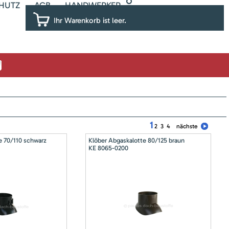
HUTZ
AGB
HANDWERKER
Ihr Warenkorb ist leer.
1
2
3
4
nächste
e 70/110 schwarz
Klöber Abgaskalotte 80/125 braun
KE 8065-0200