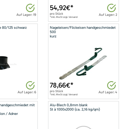
54,92
€*
pro
Stück
Auf Lager: 19
Auf Lager: 2
*inkl. MwSt zzgl. Versand
e 80/125 schwarz
Nageleisen/Flickeisen handgeschmiedet
500
kurz
78,66
€*
pro
Stück
Auf Lager: 6
Auf Lager: 4
*inkl. MwSt zzgl. Versand
 handgeschmiedet mit
Alu-Blech 0,8mm blank
St à 1000x2000 (ca. 2,16 kg/qm)
ion / Adner