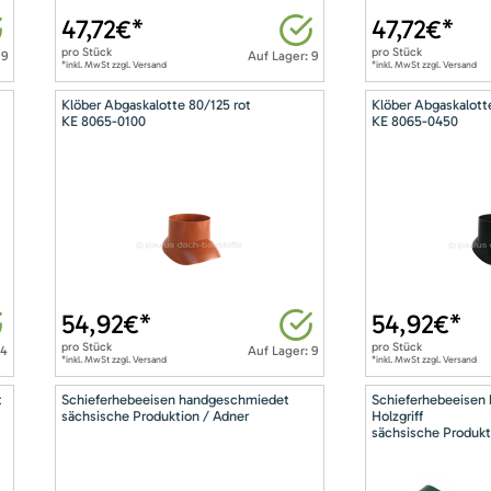
47,72
€*
47,72
€*
pro
Stück
pro
Stück
 9
Auf Lager: 9
*inkl. MwSt zzgl. Versand
*inkl. MwSt zzgl. Versand
Klöber Abgaskalotte 80/125 rot
Klöber Abgaskalott
KE 8065-0100
KE 8065-0450
54,92
€*
54,92
€*
pro
Stück
pro
Stück
14
Auf Lager: 9
*inkl. MwSt zzgl. Versand
*inkl. MwSt zzgl. Versand
t
Schieferhebeeisen handgeschmiedet
Schieferhebeeisen
sächsische Produktion / Adner
Holzgriff
sächsische Produkt