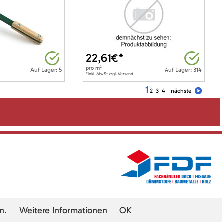
22,61
€*
pro
m²
Auf Lager: 5
Auf Lager: 314
*inkl. MwSt zzgl. Versand
1
2
3
4
nächste
n.
Weitere Informationen
OK