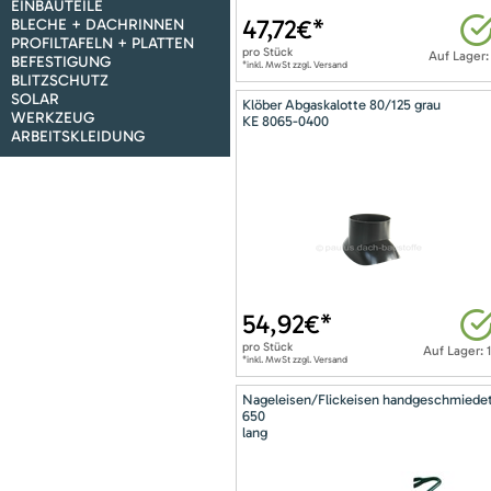
EINBAUTEILE
47,72
€*
BLECHE + DACHRINNEN
PROFILTAFELN + PLATTEN
pro
Stück
Auf Lager:
BEFESTIGUNG
*inkl. MwSt zzgl. Versand
BLITZSCHUTZ
SOLAR
Klöber Abgaskalotte 80/125 grau
WERKZEUG
KE 8065-0400
ARBEITSKLEIDUNG
54,92
€*
pro
Stück
Auf Lager: 
*inkl. MwSt zzgl. Versand
Nageleisen/Flickeisen handgeschmiede
650
lang