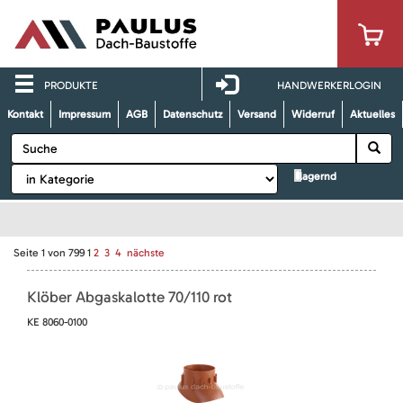
PRODUKTE
HANDWERKERLOGIN
Kontakt
Impressum
AGB
Datenschutz
Versand
Widerruf
Aktuelles
lagernd
Seite
1
von
799
1
2
3
4
nächste
Klöber Abgaskalotte 70/110 rot
KE 8060-0100