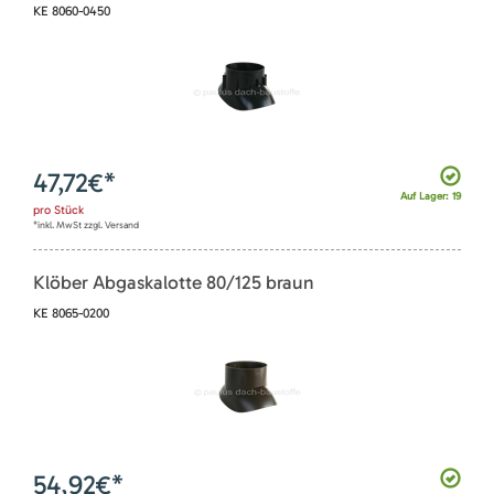
KE 8060-0450
47,72
€*
Auf Lager: 19
pro
Stück
*inkl. MwSt zzgl. Versand
Klöber Abgaskalotte 80/125 braun
KE 8065-0200
54,92
€*