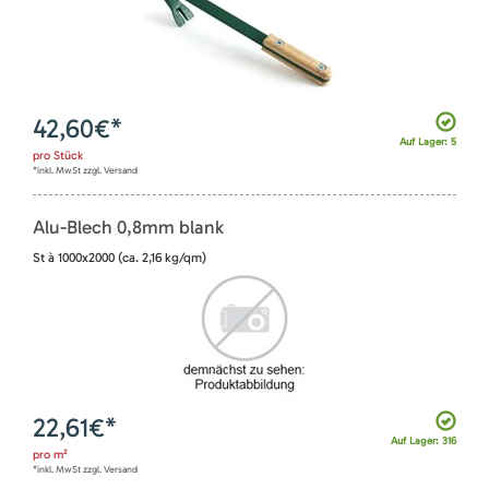
42,60
€*
Auf Lager: 5
pro
Stück
*inkl. MwSt zzgl. Versand
Alu-Blech 0,8mm blank
St à 1000x2000 (ca. 2,16 kg/qm)
22,61
€*
Auf Lager: 316
pro
m²
*inkl. MwSt zzgl. Versand