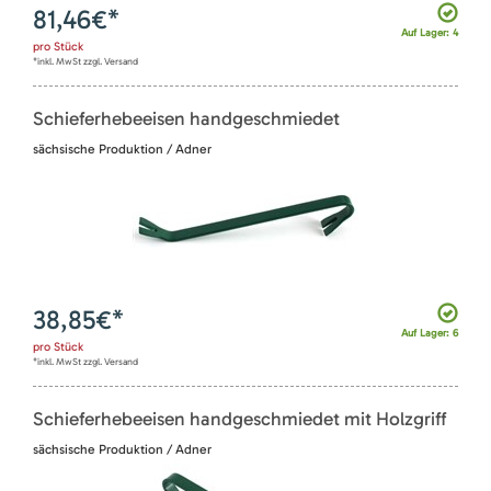
81,46
€*
Auf Lager: 4
pro
Stück
*inkl. MwSt zzgl. Versand
Schieferhebeeisen handgeschmiedet
sächsische Produktion / Adner
38,85
€*
Auf Lager: 6
pro
Stück
*inkl. MwSt zzgl. Versand
Schieferhebeeisen handgeschmiedet mit Holzgriff
sächsische Produktion / Adner