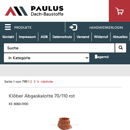
PRODUKTE
HANDWERKERLOGIN
Kontakt
Impressum
AGB
Datenschutz
Versand
Widerruf
Aktuelles
lagernd
Seite
1
von
799
1
2
3
4
nächste
Klöber Abgaskalotte 70/110 rot
KE 8060-0100