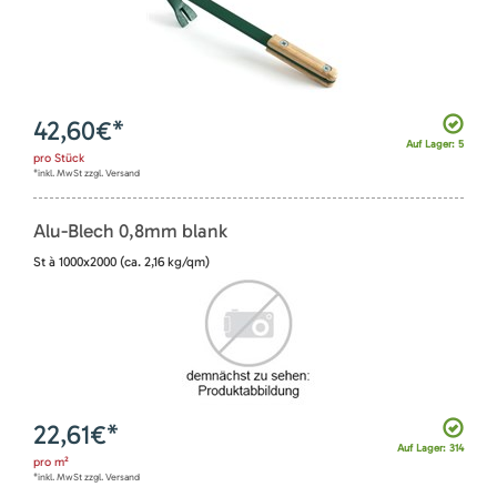
42,60
€*
Auf Lager: 5
pro
Stück
*inkl. MwSt zzgl. Versand
Alu-Blech 0,8mm blank
St à 1000x2000 (ca. 2,16 kg/qm)
22,61
€*
Auf Lager: 314
pro
m²
*inkl. MwSt zzgl. Versand