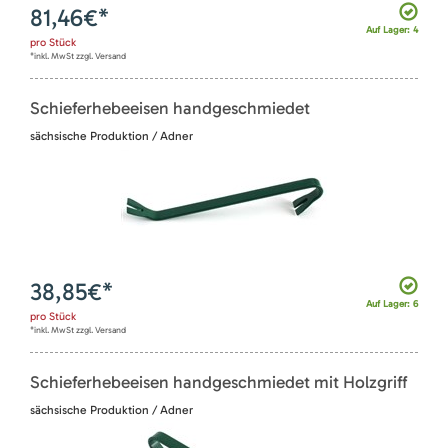
81,46
€*
Auf Lager: 4
pro
Stück
*inkl. MwSt zzgl. Versand
Schieferhebeeisen handgeschmiedet
sächsische Produktion / Adner
38,85
€*
Auf Lager: 6
pro
Stück
*inkl. MwSt zzgl. Versand
Schieferhebeeisen handgeschmiedet mit Holzgriff
sächsische Produktion / Adner