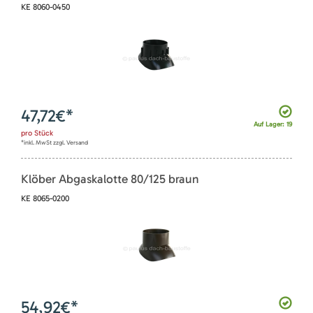
KE 8060-0450
47,72
€*
Auf Lager: 19
pro
Stück
*inkl. MwSt zzgl. Versand
Klöber Abgaskalotte 80/125 braun
KE 8065-0200
54,92
€*