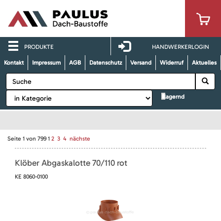
PRODUKTE
HANDWERKERLOGIN
Kontakt
Impressum
AGB
Datenschutz
Versand
Widerruf
Aktuelles
lagernd
Seite
1
von
799
1
2
3
4
nächste
Klöber Abgaskalotte 70/110 rot
KE 8060-0100