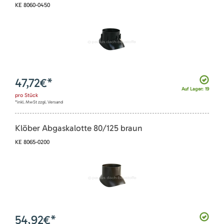
KE 8060-0450
47,72
€*
Auf Lager: 19
pro
Stück
*inkl. MwSt zzgl. Versand
Klöber Abgaskalotte 80/125 braun
KE 8065-0200
54,92
€*