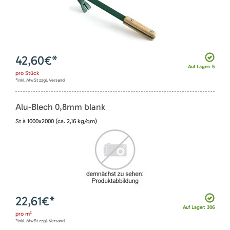
42,60
€*
Auf Lager: 5
pro
Stück
*inkl. MwSt zzgl. Versand
Alu-Blech 0,8mm blank
St à 1000x2000 (ca. 2,16 kg/qm)
22,61
€*
Auf Lager: 306
pro
m²
*inkl. MwSt zzgl. Versand