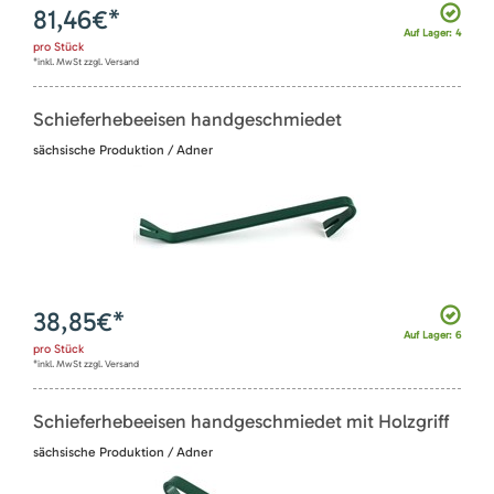
81,46
€*
Auf Lager: 4
pro
Stück
*inkl. MwSt zzgl. Versand
Schieferhebeeisen handgeschmiedet
sächsische Produktion / Adner
38,85
€*
Auf Lager: 6
pro
Stück
*inkl. MwSt zzgl. Versand
Schieferhebeeisen handgeschmiedet mit Holzgriff
sächsische Produktion / Adner