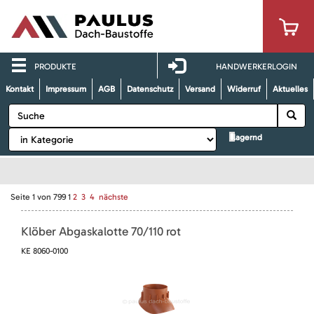
PRODUKTE
HANDWERKERLOGIN
Kontakt
Impressum
AGB
Datenschutz
Versand
Widerruf
Aktuelles
lagernd
Seite
1
von
799
1
2
3
4
nächste
Klöber Abgaskalotte 70/110 rot
KE 8060-0100