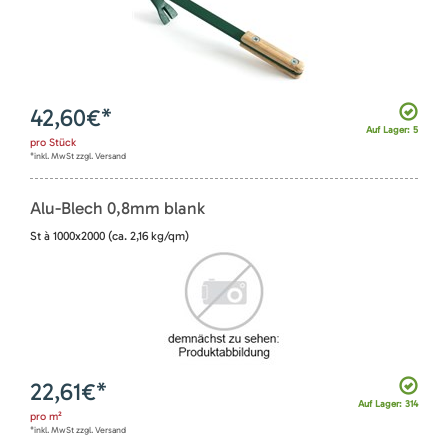
42,60
€*
Auf Lager: 5
pro
Stück
*inkl. MwSt zzgl. Versand
Alu-Blech 0,8mm blank
St à 1000x2000 (ca. 2,16 kg/qm)
22,61
€*
Auf Lager: 314
pro
m²
*inkl. MwSt zzgl. Versand