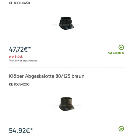
KE 8060-0450
47,72
€*
Auf Lager: 19
pro
Stück
*inkl. MwSt zzgl. Versand
Klöber Abgaskalotte 80/125 braun
KE 8065-0200
54,92
€*