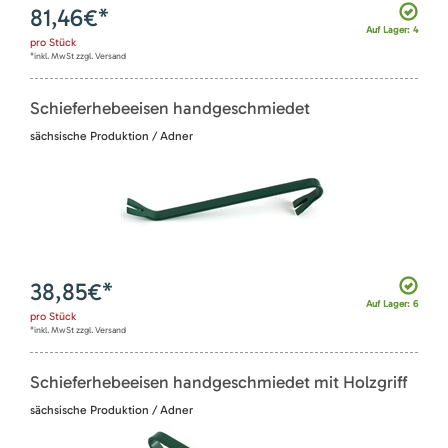
81,46
€*
Auf Lager: 4
pro
Stück
*inkl. MwSt zzgl. Versand
Schieferhebeeisen handgeschmiedet
sächsische Produktion / Adner
38,85
€*
Auf Lager: 6
pro
Stück
*inkl. MwSt zzgl. Versand
Schieferhebeeisen handgeschmiedet mit Holzgriff
sächsische Produktion / Adner