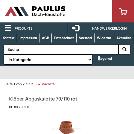
PRODUKTE
HANDWERKERLOGIN
Kontakt
Impressum
AGB
Datenschutz
Versand
Widerruf
Aktuelles
lagernd
Seite
1
von
799
1
2
3
4
nächste
Klöber Abgaskalotte 70/110 rot
KE 8060-0100