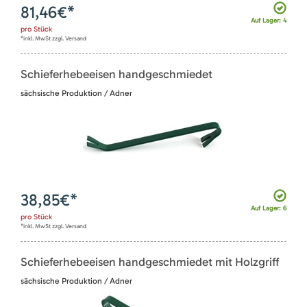
81,46
€*
Auf Lager: 4
pro
Stück
*inkl. MwSt zzgl. Versand
Schieferhebeeisen handgeschmiedet
sächsische Produktion / Adner
38,85
€*
Auf Lager: 6
pro
Stück
*inkl. MwSt zzgl. Versand
Schieferhebeeisen handgeschmiedet mit Holzgriff
sächsische Produktion / Adner