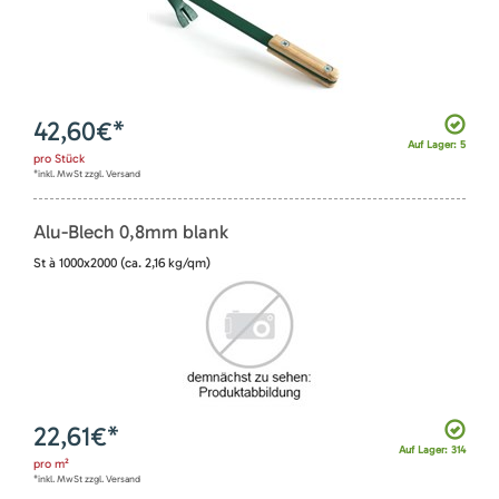
42,60
€*
Auf Lager: 5
pro
Stück
*inkl. MwSt zzgl. Versand
Alu-Blech 0,8mm blank
St à 1000x2000 (ca. 2,16 kg/qm)
22,61
€*
Auf Lager: 314
pro
m²
*inkl. MwSt zzgl. Versand