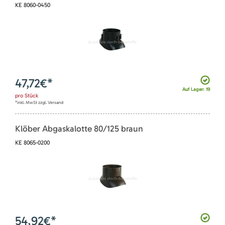
KE 8060-0450
47,72
€*
Auf Lager: 19
pro
Stück
*inkl. MwSt zzgl. Versand
Klöber Abgaskalotte 80/125 braun
KE 8065-0200
54,92
€*