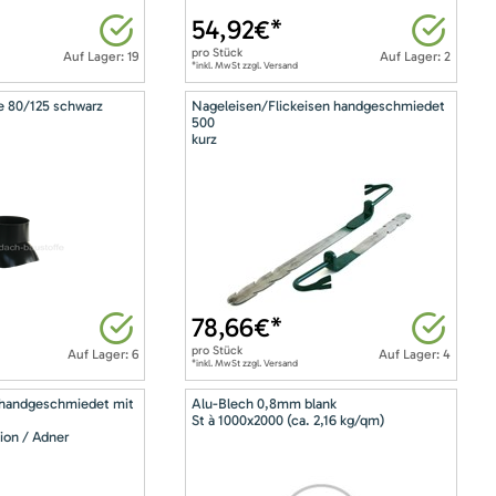
54,92
€*
pro
Stück
Auf Lager: 19
Auf Lager: 2
*inkl. MwSt zzgl. Versand
e 80/125 schwarz
Nageleisen/Flickeisen handgeschmiedet
500
kurz
78,66
€*
pro
Stück
Auf Lager: 6
Auf Lager: 4
*inkl. MwSt zzgl. Versand
 handgeschmiedet mit
Alu-Blech 0,8mm blank
St à 1000x2000 (ca. 2,16 kg/qm)
ion / Adner