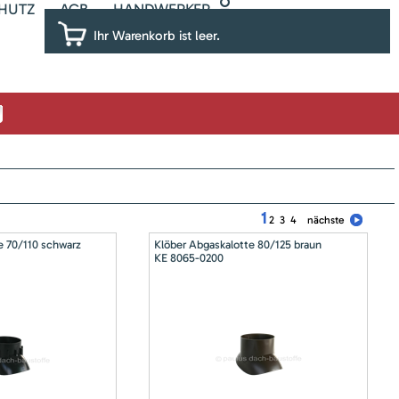
HUTZ
AGB
HANDWERKER
Ihr Warenkorb ist leer.
1
2
3
4
nächste
e 70/110 schwarz
Klöber Abgaskalotte 80/125 braun
KE 8065-0200