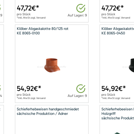
47,72
€*
47,72
€*
pro
Stück
pro
Stück
 9
Auf Lager: 9
*inkl. MwSt zzgl. Versand
*inkl. MwSt zzgl. Versand
Klöber Abgaskalotte 80/125 rot
Klöber Abgaskalott
KE 8065-0100
KE 8065-0450
54,92
€*
54,92
€*
pro
Stück
pro
Stück
14
Auf Lager: 9
*inkl. MwSt zzgl. Versand
*inkl. MwSt zzgl. Versand
t
Schieferhebeeisen handgeschmiedet
Schieferhebeeisen
sächsische Produktion / Adner
Holzgriff
sächsische Produkt