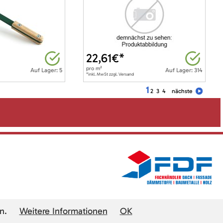
22,61
€*
pro
m²
Auf Lager: 5
Auf Lager: 314
*inkl. MwSt zzgl. Versand
1
2
3
4
nächste
n.
Weitere Informationen
OK