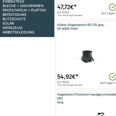
EINBAUTEILE
47,72
€*
BLECHE + DACHRINNEN
PROFILTAFELN + PLATTEN
pro
Stück
Auf Lager:
BEFESTIGUNG
*inkl. MwSt zzgl. Versand
BLITZSCHUTZ
SOLAR
Klöber Abgaskalotte 80/125 grau
WERKZEUG
KE 8065-0400
ARBEITSKLEIDUNG
54,92
€*
pro
Stück
Auf Lager: 
*inkl. MwSt zzgl. Versand
Nageleisen/Flickeisen handgeschmiede
650
lang