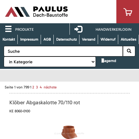
PRODUKTE
HANDWERKERLOGIN
Kontakt
Impressum
AGB
Datenschutz
Versand
Widerruf
Aktuelles
lagernd
Seite
1
von
799
1
2
3
4
nächste
Klöber Abgaskalotte 70/110 rot
KE 8060-0100