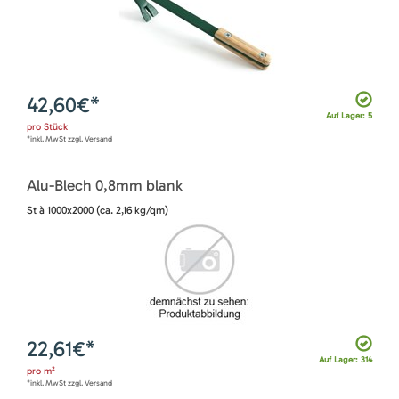
42,60
€*
Auf Lager: 5
pro
Stück
*inkl. MwSt zzgl. Versand
Alu-Blech 0,8mm blank
St à 1000x2000 (ca. 2,16 kg/qm)
22,61
€*
Auf Lager: 314
pro
m²
*inkl. MwSt zzgl. Versand