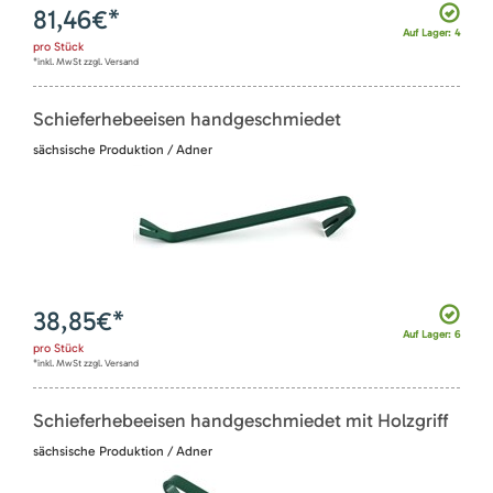
81,46
€*
Auf Lager: 4
pro
Stück
*inkl. MwSt zzgl. Versand
Schieferhebeeisen handgeschmiedet
sächsische Produktion / Adner
38,85
€*
Auf Lager: 6
pro
Stück
*inkl. MwSt zzgl. Versand
Schieferhebeeisen handgeschmiedet mit Holzgriff
sächsische Produktion / Adner