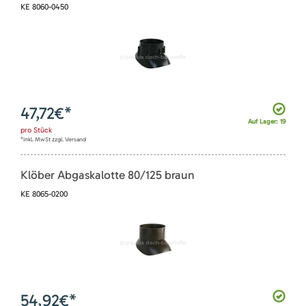
KE 8060-0450
47,72
€*
Auf Lager: 19
pro
Stück
*inkl. MwSt zzgl. Versand
Klöber Abgaskalotte 80/125 braun
KE 8065-0200
54,92
€*