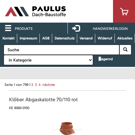
PRODUKTE
HANDWERKERLOGIN
Kontakt
Impressum
AGB
Datenschutz
Versand
Widerruf
Aktuelles
lagernd
Seite
1
von
799
1
2
3
4
nächste
Klöber Abgaskalotte 70/110 rot
KE 8060-0100