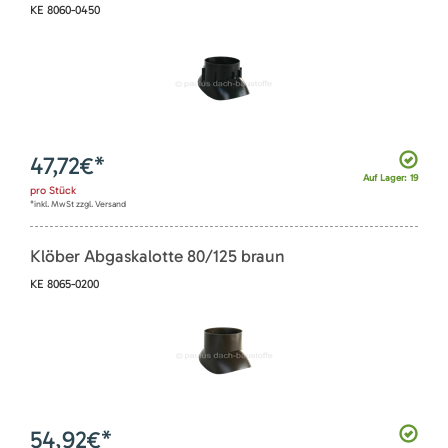
KE 8060-0450
47,72
€*
Auf Lager: 19
pro
Stück
*inkl. MwSt zzgl. Versand
Klöber Abgaskalotte 80/125 braun
KE 8065-0200
54,92
€*