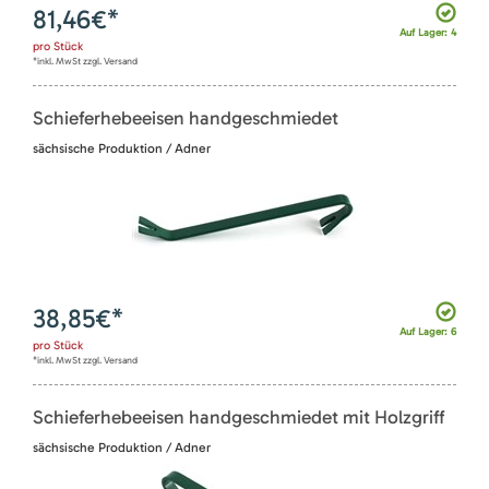
81,46
€*
Auf Lager: 4
pro
Stück
*inkl. MwSt zzgl. Versand
Schieferhebeeisen handgeschmiedet
sächsische Produktion / Adner
38,85
€*
Auf Lager: 6
pro
Stück
*inkl. MwSt zzgl. Versand
Schieferhebeeisen handgeschmiedet mit Holzgriff
sächsische Produktion / Adner