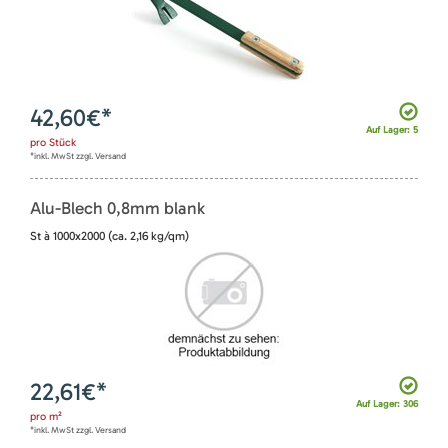
42,60
€*
Auf Lager: 5
pro
Stück
*inkl. MwSt zzgl. Versand
Alu-Blech 0,8mm blank
St à 1000x2000 (ca. 2,16 kg/qm)
22,61
€*
Auf Lager: 306
pro
m²
*inkl. MwSt zzgl. Versand