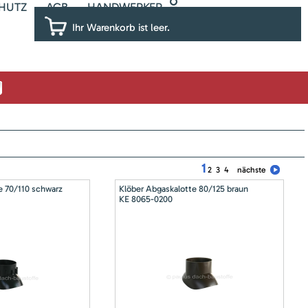
HUTZ
AGB
HANDWERKER
Ihr Warenkorb ist leer.
1
2
3
4
nächste
e 70/110 schwarz
Klöber Abgaskalotte 80/125 braun
KE 8065-0200