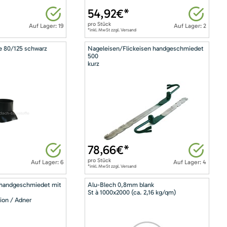
54,92
€*
pro
Stück
Auf Lager: 19
Auf Lager: 2
*inkl. MwSt zzgl. Versand
e 80/125 schwarz
Nageleisen/Flickeisen handgeschmiedet
500
kurz
78,66
€*
pro
Stück
Auf Lager: 6
Auf Lager: 4
*inkl. MwSt zzgl. Versand
 handgeschmiedet mit
Alu-Blech 0,8mm blank
St à 1000x2000 (ca. 2,16 kg/qm)
ion / Adner