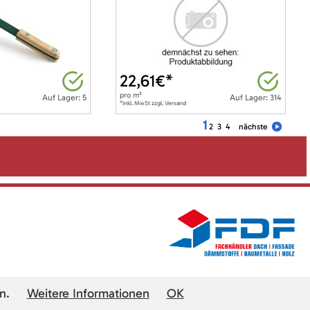
22,61
€*
pro
m²
Auf Lager: 5
Auf Lager: 314
*inkl. MwSt zzgl. Versand
1
2
3
4
nächste
n.
Weitere Informationen
OK