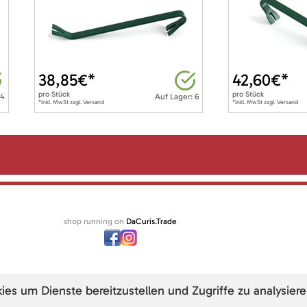
38,85
€*
42,60
€*
pro
Stück
pro
Stück
 4
Auf Lager: 6
*inkl. MwSt zzgl. Versand
*inkl. MwSt zzgl. Versand
shop running on
DaCuris.Trade
s um Dienste bereitzustellen und Zugriffe zu analysiere