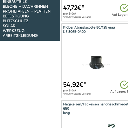
EINBAUTEILE
47,72
€*
BLECHE + DACHRINNEN
PROFILTAFELN + PLATTEN
pro
Stück
Auf Lager:
BEFESTIGUNG
*inkl. MwSt zzgl. Versand
BLITZSCHUTZ
SOLAR
Klöber Abgaskalotte 80/125 grau
WERKZEUG
KE 8065-0400
ARBEITSKLEIDUNG
54,92
€*
pro
Stück
Auf Lager: 
*inkl. MwSt zzgl. Versand
Nageleisen/Flickeisen handgeschmiede
650
lang