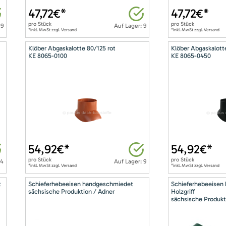
47,72
€*
47,72
€*
pro
Stück
pro
Stück
 9
Auf Lager: 9
*inkl. MwSt zzgl. Versand
*inkl. MwSt zzgl. Versand
Klöber Abgaskalotte 80/125 rot
Klöber Abgaskalott
KE 8065-0100
KE 8065-0450
54,92
€*
54,92
€*
pro
Stück
pro
Stück
14
Auf Lager: 9
*inkl. MwSt zzgl. Versand
*inkl. MwSt zzgl. Versand
t
Schieferhebeeisen handgeschmiedet
Schieferhebeeisen
sächsische Produktion / Adner
Holzgriff
sächsische Produkt