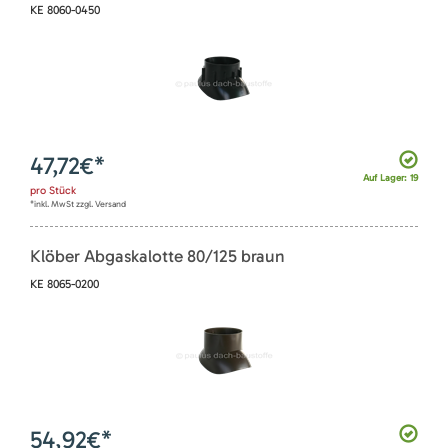
KE 8060-0450
47,72
€*
Auf Lager: 19
pro
Stück
*inkl. MwSt zzgl. Versand
Klöber Abgaskalotte 80/125 braun
KE 8065-0200
54,92
€*