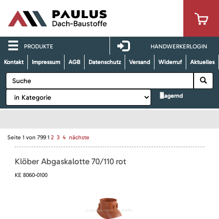
PRODUKTE
HANDWERKERLOGIN
Kontakt
Impressum
AGB
Datenschutz
Versand
Widerruf
Aktuelles
lagernd
Seite
1
von
799
1
2
3
4
nächste
Klöber Abgaskalotte 70/110 rot
KE 8060-0100