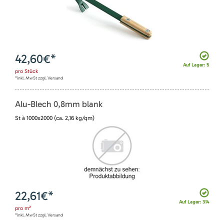
42,60
€*
Auf Lager: 5
pro
Stück
*inkl. MwSt zzgl. Versand
Alu-Blech 0,8mm blank
St à 1000x2000 (ca. 2,16 kg/qm)
22,61
€*
Auf Lager: 314
pro
m²
*inkl. MwSt zzgl. Versand