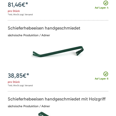
81,46
€*
Auf Lager: 4
pro
Stück
*inkl. MwSt zzgl. Versand
Schieferhebeeisen handgeschmiedet
sächsische Produktion / Adner
38,85
€*
Auf Lager: 6
pro
Stück
*inkl. MwSt zzgl. Versand
Schieferhebeeisen handgeschmiedet mit Holzgriff
sächsische Produktion / Adner