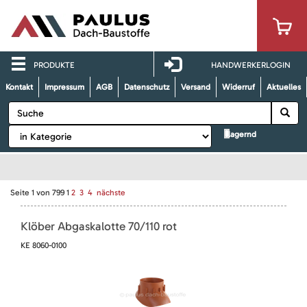
PRODUKTE
HANDWERKERLOGIN
Kontakt
Impressum
AGB
Datenschutz
Versand
Widerruf
Aktuelles
lagernd
Seite
1
von
799
1
2
3
4
nächste
Klöber Abgaskalotte 70/110 rot
KE 8060-0100