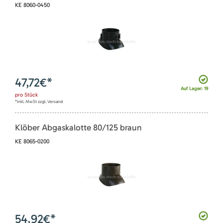
KE 8060-0450
47,72
€*
Auf Lager: 19
pro
Stück
*inkl. MwSt zzgl. Versand
Klöber Abgaskalotte 80/125 braun
KE 8065-0200
54,92
€*