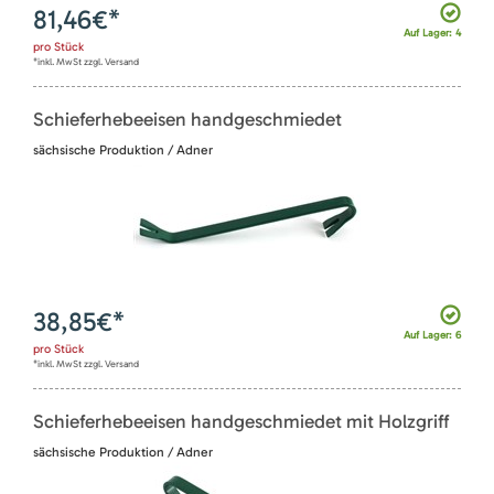
81,46
€*
Auf Lager: 4
pro
Stück
*inkl. MwSt zzgl. Versand
Schieferhebeeisen handgeschmiedet
sächsische Produktion / Adner
38,85
€*
Auf Lager: 6
pro
Stück
*inkl. MwSt zzgl. Versand
Schieferhebeeisen handgeschmiedet mit Holzgriff
sächsische Produktion / Adner