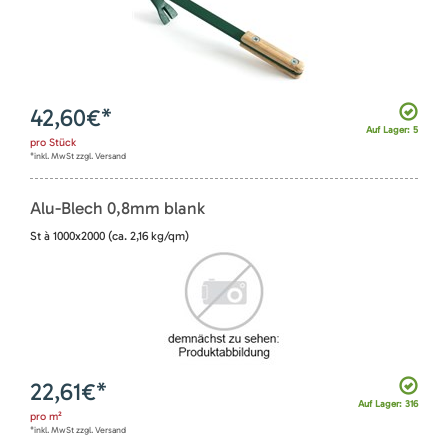
42,60
€*
Auf Lager: 5
pro
Stück
*inkl. MwSt zzgl. Versand
Alu-Blech 0,8mm blank
St à 1000x2000 (ca. 2,16 kg/qm)
22,61
€*
Auf Lager: 316
pro
m²
*inkl. MwSt zzgl. Versand