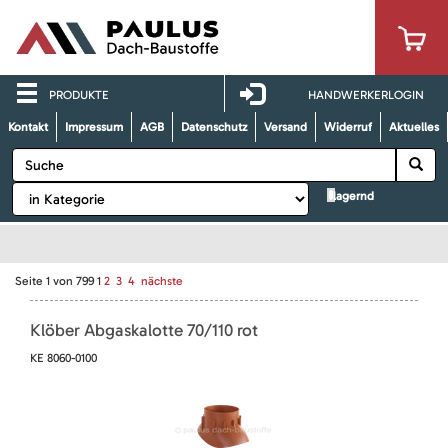
PRODUKTE
HANDWERKERLOGIN
Kontakt
Impressum
AGB
Datenschutz
Versand
Widerruf
Aktuelles
lagernd
Seite
1
von
799
1
2
3
4
nächste
Klöber Abgaskalotte 70/110 rot
KE 8060-0100