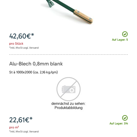
42,60
€*
Auf Lager: 5
pro
Stück
*inkl. MwSt zzgl. Versand
Alu-Blech 0,8mm blank
St à 1000x2000 (ca. 2,16 kg/qm)
22,61
€*
Auf Lager: 314
pro
m²
*inkl. MwSt zzgl. Versand