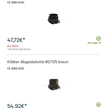
KE 8060-0450
47,72
€*
Auf Lager: 19
pro
Stück
*inkl. MwSt zzgl. Versand
Klöber Abgaskalotte 80/125 braun
KE 8065-0200
54,92
€*