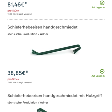
81,46
€*
Auf Lager: 4
pro
Stück
*inkl. MwSt zzgl. Versand
Schieferhebeeisen handgeschmiedet
sächsische Produktion / Adner
38,85
€*
Auf Lager: 6
pro
Stück
*inkl. MwSt zzgl. Versand
Schieferhebeeisen handgeschmiedet mit Holzgriff
sächsische Produktion / Adner