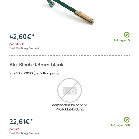
42,60
€*
Auf Lager: 5
pro
Stück
*inkl. MwSt zzgl. Versand
Alu-Blech 0,8mm blank
St à 1000x2000 (ca. 2,16 kg/qm)
22,61
€*
Auf Lager: 306
pro
m²
*inkl. MwSt zzgl. Versand