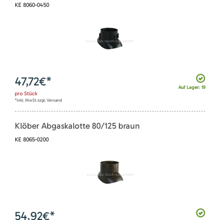
KE 8060-0450
47,72
€*
Auf Lager: 19
pro
Stück
*inkl. MwSt zzgl. Versand
Klöber Abgaskalotte 80/125 braun
KE 8065-0200
54,92
€*