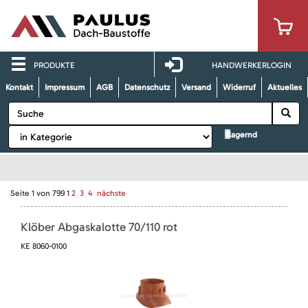
PRODUKTE
HANDWERKERLOGIN
Kontakt
Impressum
AGB
Datenschutz
Versand
Widerruf
Aktuelles
lagernd
Seite
1
von
799
1
2
3
4
nächste
Klöber Abgaskalotte 70/110 rot
KE 8060-0100