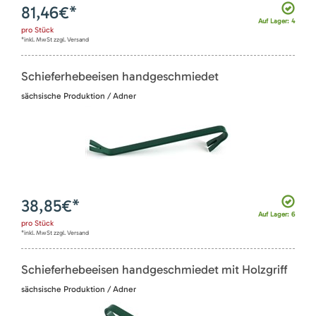
81,46
€*
Auf Lager: 4
pro
Stück
*inkl. MwSt zzgl. Versand
Schieferhebeeisen handgeschmiedet
sächsische Produktion / Adner
38,85
€*
Auf Lager: 6
pro
Stück
*inkl. MwSt zzgl. Versand
Schieferhebeeisen handgeschmiedet mit Holzgriff
sächsische Produktion / Adner