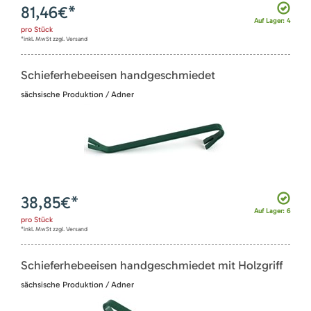
81,46
€*
Auf Lager: 4
pro
Stück
*inkl. MwSt zzgl. Versand
Schieferhebeeisen handgeschmiedet
sächsische Produktion / Adner
38,85
€*
Auf Lager: 6
pro
Stück
*inkl. MwSt zzgl. Versand
Schieferhebeeisen handgeschmiedet mit Holzgriff
sächsische Produktion / Adner