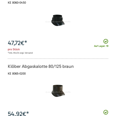
KE 8060-0450
47,72
€*
Auf Lager: 19
pro
Stück
*inkl. MwSt zzgl. Versand
Klöber Abgaskalotte 80/125 braun
KE 8065-0200
54,92
€*