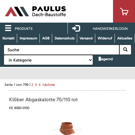
PRODUKTE
HANDWERKERLOGIN
Kontakt
Impressum
AGB
Datenschutz
Versand
Widerruf
Aktuelles
lagernd
Seite
1
von
799
1
2
3
4
nächste
Klöber Abgaskalotte 70/110 rot
KE 8060-0100