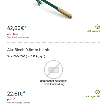
42,60
€*
Auf Lager: 5
pro
Stück
*inkl. MwSt zzgl. Versand
Alu-Blech 0,8mm blank
St à 1000x2000 (ca. 2,16 kg/qm)
22,61
€*
Auf Lager: 316
pro
m²
*inkl. MwSt zzgl. Versand