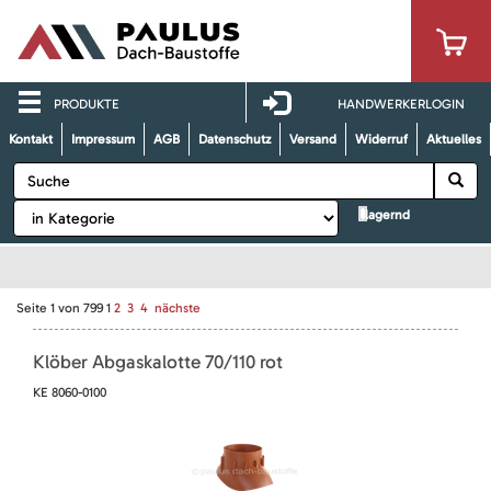
PRODUKTE
HANDWERKERLOGIN
Kontakt
Impressum
AGB
Datenschutz
Versand
Widerruf
Aktuelles
lagernd
Seite
1
von
799
1
2
3
4
nächste
Klöber Abgaskalotte 70/110 rot
KE 8060-0100