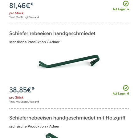
81,46
€*
Auf Lager: 4
pro
Stück
*inkl. MwSt zzgl. Versand
Schieferhebeeisen handgeschmiedet
sächsische Produktion / Adner
38,85
€*
Auf Lager: 6
pro
Stück
*inkl. MwSt zzgl. Versand
Schieferhebeeisen handgeschmiedet mit Holzgriff
sächsische Produktion / Adner