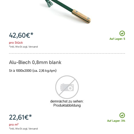
42,60
€*
Auf Lager: 5
pro
Stück
*inkl. MwSt zzgl. Versand
Alu-Blech 0,8mm blank
St à 1000x2000 (ca. 2,16 kg/qm)
22,61
€*
Auf Lager: 314
pro
m²
*inkl. MwSt zzgl. Versand