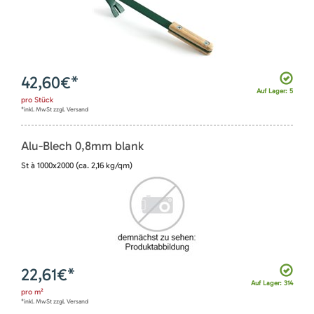
42,60
€*
Auf Lager: 5
pro
Stück
*inkl. MwSt zzgl. Versand
Alu-Blech 0,8mm blank
St à 1000x2000 (ca. 2,16 kg/qm)
22,61
€*
Auf Lager: 314
pro
m²
*inkl. MwSt zzgl. Versand