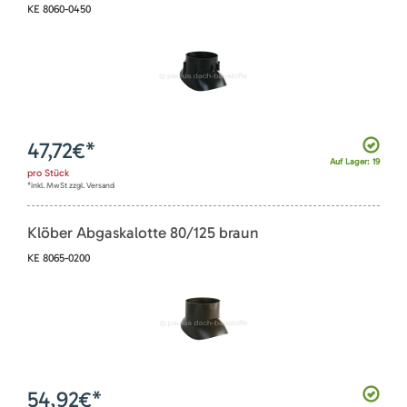
KE 8060-0450
47,72
€*
Auf Lager: 19
pro
Stück
*inkl. MwSt zzgl. Versand
Klöber Abgaskalotte 80/125 braun
KE 8065-0200
54,92
€*