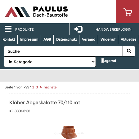
PRODUKTE
HANDWERKERLOGIN
Kontakt
Impressum
AGB
Datenschutz
Versand
Widerruf
Aktuelles
lagernd
Seite
1
von
799
1
2
3
4
nächste
Klöber Abgaskalotte 70/110 rot
KE 8060-0100