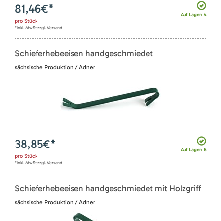
81,46
€*
Auf Lager: 4
pro
Stück
*inkl. MwSt zzgl. Versand
Schieferhebeeisen handgeschmiedet
sächsische Produktion / Adner
38,85
€*
Auf Lager: 6
pro
Stück
*inkl. MwSt zzgl. Versand
Schieferhebeeisen handgeschmiedet mit Holzgriff
sächsische Produktion / Adner