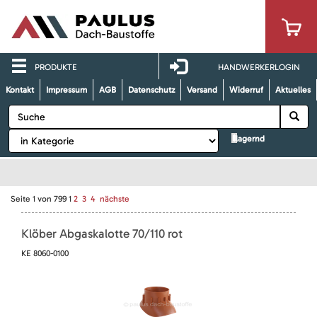
PRODUKTE
HANDWERKERLOGIN
Kontakt
Impressum
AGB
Datenschutz
Versand
Widerruf
Aktuelles
lagernd
Seite
1
von
799
1
2
3
4
nächste
Klöber Abgaskalotte 70/110 rot
KE 8060-0100