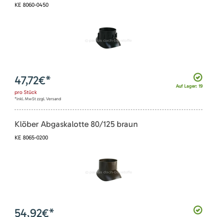
KE 8060-0450
47,72
€*
Auf Lager: 19
pro
Stück
*inkl. MwSt zzgl. Versand
Klöber Abgaskalotte 80/125 braun
KE 8065-0200
54,92
€*