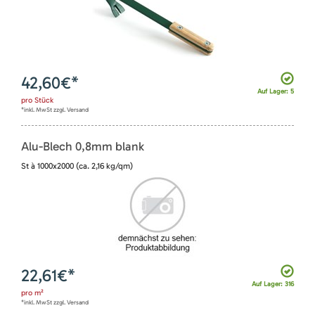
42,60
€*
Auf Lager: 5
pro
Stück
*inkl. MwSt zzgl. Versand
Alu-Blech 0,8mm blank
St à 1000x2000 (ca. 2,16 kg/qm)
22,61
€*
Auf Lager: 316
pro
m²
*inkl. MwSt zzgl. Versand