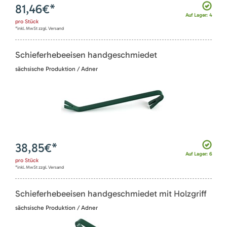
81,46
€*
Auf Lager: 4
pro
Stück
*inkl. MwSt zzgl. Versand
Schieferhebeeisen handgeschmiedet
sächsische Produktion / Adner
38,85
€*
Auf Lager: 6
pro
Stück
*inkl. MwSt zzgl. Versand
Schieferhebeeisen handgeschmiedet mit Holzgriff
sächsische Produktion / Adner