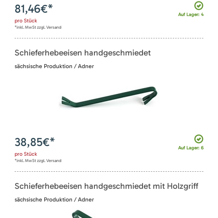
81,46
€*
Auf Lager: 4
pro
Stück
*inkl. MwSt zzgl. Versand
Schieferhebeeisen handgeschmiedet
sächsische Produktion / Adner
38,85
€*
Auf Lager: 6
pro
Stück
*inkl. MwSt zzgl. Versand
Schieferhebeeisen handgeschmiedet mit Holzgriff
sächsische Produktion / Adner