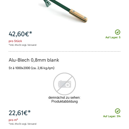
42,60
€*
Auf Lager: 5
pro
Stück
*inkl. MwSt zzgl. Versand
Alu-Blech 0,8mm blank
St à 1000x2000 (ca. 2,16 kg/qm)
22,61
€*
Auf Lager: 314
pro
m²
*inkl. MwSt zzgl. Versand