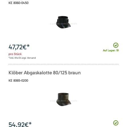
KE 8060-0450
47,72
€*
Auf Lager: 19
pro
Stück
*inkl. MwSt zzgl. Versand
Klöber Abgaskalotte 80/125 braun
KE 8065-0200
54,92
€*