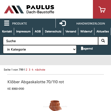
PRODUKTE
HANDWERKERLOGIN
Kontakt
Impressum
AGB
Datenschutz
Versand
Widerruf
Aktuelles
lagernd
Seite
1
von
799
1
2
3
4
nächste
Klöber Abgaskalotte 70/110 rot
KE 8060-0100