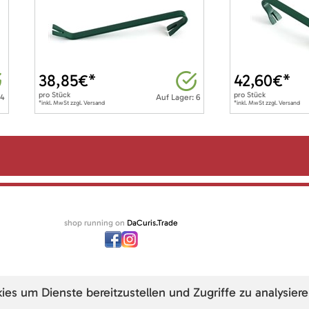
38,85
€*
42,60
€*
pro
Stück
pro
Stück
 4
Auf Lager: 6
*inkl. MwSt zzgl. Versand
*inkl. MwSt zzgl. Versand
shop running on
DaCuris.Trade
s um Dienste bereitzustellen und Zugriffe zu analysiere