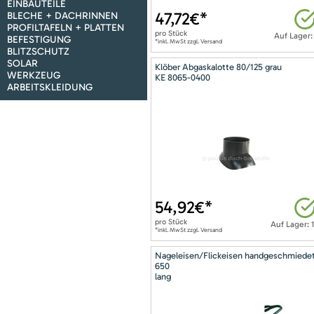
EINBAUTEILE
47,72
€*
BLECHE + DACHRINNEN
PROFILTAFELN + PLATTEN
pro
Stück
Auf Lager:
BEFESTIGUNG
*inkl. MwSt zzgl. Versand
BLITZSCHUTZ
SOLAR
Klöber Abgaskalotte 80/125 grau
WERKZEUG
KE 8065-0400
ARBEITSKLEIDUNG
54,92
€*
pro
Stück
Auf Lager: 
*inkl. MwSt zzgl. Versand
Nageleisen/Flickeisen handgeschmiede
650
lang