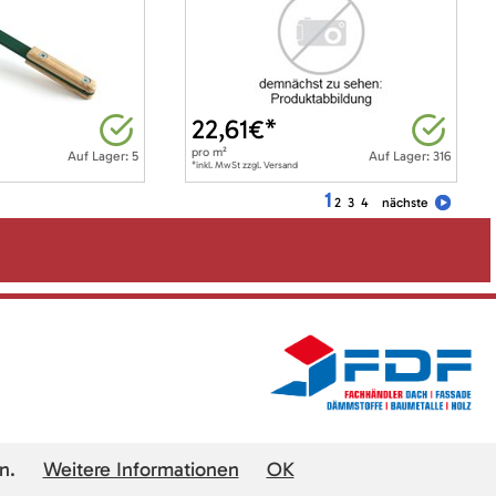
22,61
€*
pro
m²
Auf Lager: 5
Auf Lager: 316
*inkl. MwSt zzgl. Versand
1
2
3
4
nächste
n.
Weitere Informationen
OK