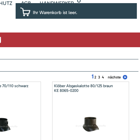
HUTZ
AGB
HANDWERKER
Ihr Warenkorb ist leer.
1
2
3
4
nächste
e 70/110 schwarz
Klöber Abgaskalotte 80/125 braun
KE 8065-0200