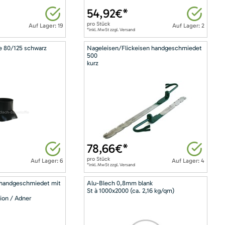
54,92
€*
pro
Stück
Auf Lager: 19
Auf Lager: 2
*inkl. MwSt zzgl. Versand
e 80/125 schwarz
Nageleisen/Flickeisen handgeschmiedet
500
kurz
78,66
€*
pro
Stück
Auf Lager: 6
Auf Lager: 4
*inkl. MwSt zzgl. Versand
 handgeschmiedet mit
Alu-Blech 0,8mm blank
St à 1000x2000 (ca. 2,16 kg/qm)
ion / Adner