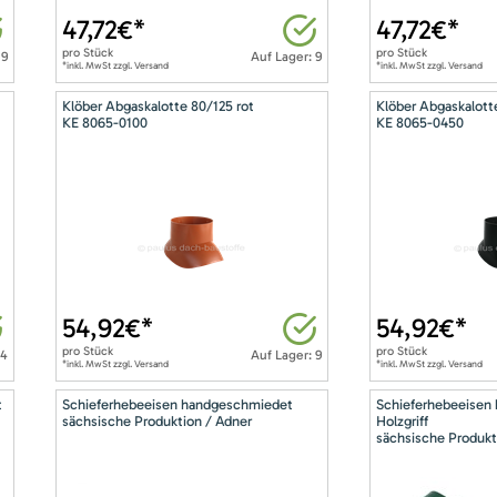
47,72
€*
47,72
€*
pro
Stück
pro
Stück
 9
Auf Lager: 9
*inkl. MwSt zzgl. Versand
*inkl. MwSt zzgl. Versand
Klöber Abgaskalotte 80/125 rot
Klöber Abgaskalott
KE 8065-0100
KE 8065-0450
54,92
€*
54,92
€*
pro
Stück
pro
Stück
14
Auf Lager: 9
*inkl. MwSt zzgl. Versand
*inkl. MwSt zzgl. Versand
t
Schieferhebeeisen handgeschmiedet
Schieferhebeeisen
sächsische Produktion / Adner
Holzgriff
sächsische Produkt