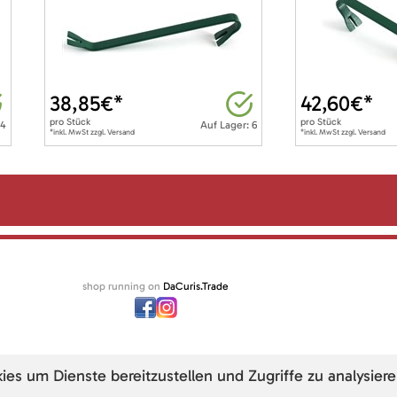
38,85
€*
42,60
€*
pro
Stück
pro
Stück
 4
Auf Lager: 6
*inkl. MwSt zzgl. Versand
*inkl. MwSt zzgl. Versand
shop running on
DaCuris.Trade
s um Dienste bereitzustellen und Zugriffe zu analysiere