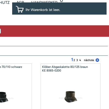
HUTZ
AGB
HANDWERKER
Ihr Warenkorb ist leer.
1
2
3
4
nächste
e 70/110 schwarz
Klöber Abgaskalotte 80/125 braun
KE 8065-0200