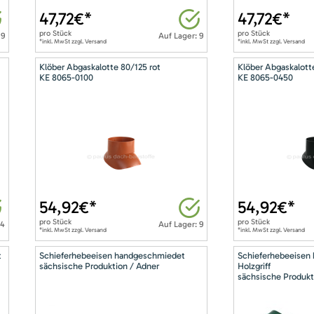
47,72
€*
47,72
€*
pro
Stück
pro
Stück
 9
Auf Lager: 9
*inkl. MwSt zzgl. Versand
*inkl. MwSt zzgl. Versand
Klöber Abgaskalotte 80/125 rot
Klöber Abgaskalott
KE 8065-0100
KE 8065-0450
54,92
€*
54,92
€*
pro
Stück
pro
Stück
14
Auf Lager: 9
*inkl. MwSt zzgl. Versand
*inkl. MwSt zzgl. Versand
t
Schieferhebeeisen handgeschmiedet
Schieferhebeeisen
sächsische Produktion / Adner
Holzgriff
sächsische Produkt