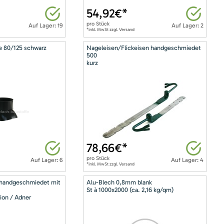
54,92
€*
pro
Stück
Auf Lager: 19
Auf Lager: 2
*inkl. MwSt zzgl. Versand
e 80/125 schwarz
Nageleisen/Flickeisen handgeschmiedet
500
kurz
78,66
€*
pro
Stück
Auf Lager: 6
Auf Lager: 4
*inkl. MwSt zzgl. Versand
 handgeschmiedet mit
Alu-Blech 0,8mm blank
St à 1000x2000 (ca. 2,16 kg/qm)
ion / Adner