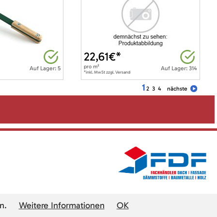
22,61
€*
pro
m²
Auf Lager: 5
Auf Lager: 314
*inkl. MwSt zzgl. Versand
1
2
3
4
nächste
n.
Weitere Informationen
OK