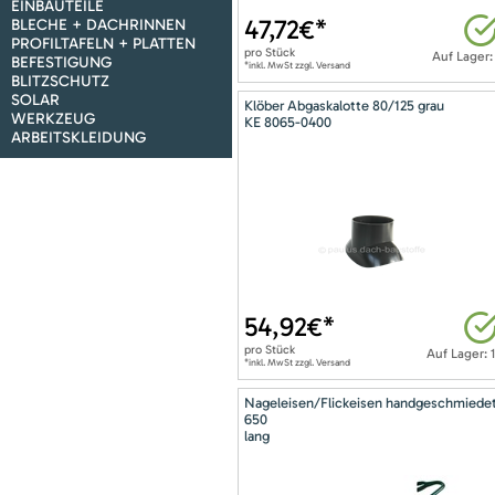
EINBAUTEILE
47,72
€*
BLECHE + DACHRINNEN
PROFILTAFELN + PLATTEN
pro
Stück
Auf Lager:
BEFESTIGUNG
*inkl. MwSt zzgl. Versand
BLITZSCHUTZ
SOLAR
Klöber Abgaskalotte 80/125 grau
WERKZEUG
KE 8065-0400
ARBEITSKLEIDUNG
54,92
€*
pro
Stück
Auf Lager: 
*inkl. MwSt zzgl. Versand
Nageleisen/Flickeisen handgeschmiede
650
lang