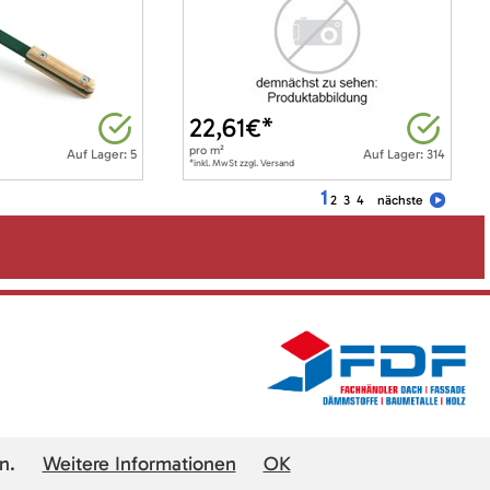
22,61
€*
pro
m²
Auf Lager: 5
Auf Lager: 314
*inkl. MwSt zzgl. Versand
1
2
3
4
nächste
n.
Weitere Informationen
OK