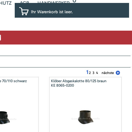
HUTZ
AGB
HANDWERKER
Ihr Warenkorb ist leer.
1
2
3
4
nächste
e 70/110 schwarz
Klöber Abgaskalotte 80/125 braun
KE 8065-0200