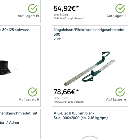
54,92
€*
pro
Stück
Auf Lager: 19
Auf Lager: 2
*inkl. MwSt zzgl. Versand
e 80/125 schwarz
Nageleisen/Flickeisen handgeschmiedet
500
kurz
78,66
€*
pro
Stück
Auf Lager: 6
Auf Lager: 4
*inkl. MwSt zzgl. Versand
 handgeschmiedet mit
Alu-Blech 0,8mm blank
St à 1000x2000 (ca. 2,16 kg/qm)
ion / Adner