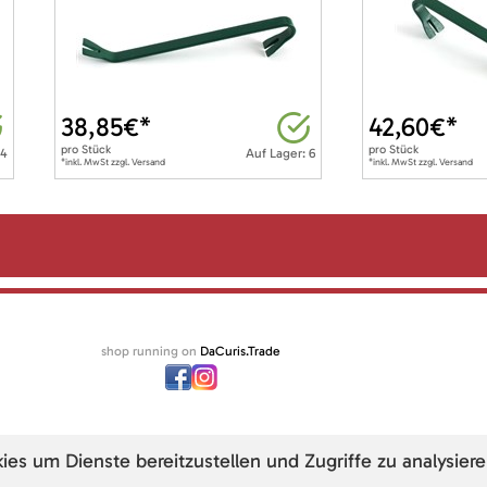
38,85
€*
42,60
€*
pro
Stück
pro
Stück
 4
Auf Lager: 6
*inkl. MwSt zzgl. Versand
*inkl. MwSt zzgl. Versand
shop running on
DaCuris.Trade
s um Dienste bereitzustellen und Zugriffe zu analysiere