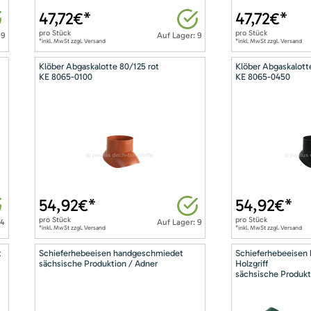
47,72
€*
47,72
€*
pro
Stück
pro
Stück
 9
Auf Lager: 9
*inkl. MwSt zzgl. Versand
*inkl. MwSt zzgl. Versand
Klöber Abgaskalotte 80/125 rot
Klöber Abgaskalott
KE 8065-0100
KE 8065-0450
54,92
€*
54,92
€*
pro
Stück
pro
Stück
14
Auf Lager: 9
*inkl. MwSt zzgl. Versand
*inkl. MwSt zzgl. Versand
t
Schieferhebeeisen handgeschmiedet
Schieferhebeeisen
sächsische Produktion / Adner
Holzgriff
sächsische Produkt