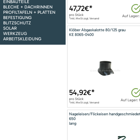
EINBAUTEILE
47,72
€*
BLECHE + DACHRINNEN
PROFILTAFELN + PLATTEN
pro
Stück
Auf Lager:
BEFESTIGUNG
*inkl. MwSt zzgl. Versand
BLITZSCHUTZ
SOLAR
Klöber Abgaskalotte 80/125 grau
WERKZEUG
KE 8065-0400
ARBEITSKLEIDUNG
54,92
€*
pro
Stück
Auf Lager: 
*inkl. MwSt zzgl. Versand
Nageleisen/Flickeisen handgeschmiede
650
lang