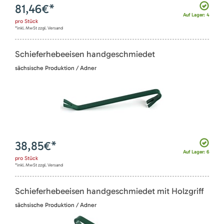
81,46
€*
Auf Lager: 4
pro
Stück
*inkl. MwSt zzgl. Versand
Schieferhebeeisen handgeschmiedet
sächsische Produktion / Adner
38,85
€*
Auf Lager: 6
pro
Stück
*inkl. MwSt zzgl. Versand
Schieferhebeeisen handgeschmiedet mit Holzgriff
sächsische Produktion / Adner