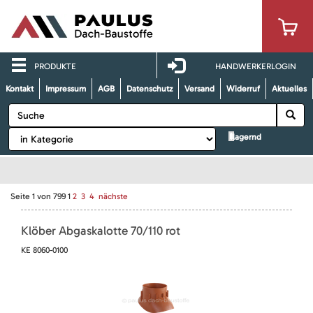
PRODUKTE
HANDWERKERLOGIN
Kontakt
Impressum
AGB
Datenschutz
Versand
Widerruf
Aktuelles
lagernd
Seite
1
von
799
1
2
3
4
nächste
Klöber Abgaskalotte 70/110 rot
KE 8060-0100