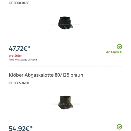
KE 8060-0450
47,72
€*
Auf Lager: 19
pro
Stück
*inkl. MwSt zzgl. Versand
Klöber Abgaskalotte 80/125 braun
KE 8065-0200
54,92
€*