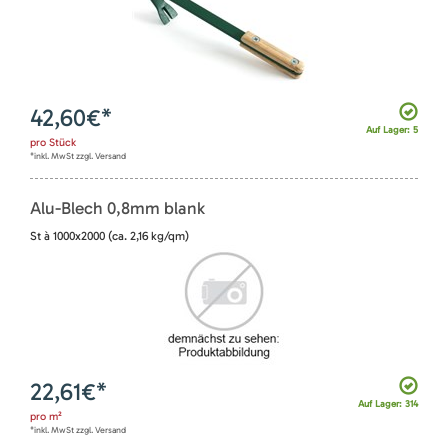
42,60
€*
Auf Lager: 5
pro
Stück
*inkl. MwSt zzgl. Versand
Alu-Blech 0,8mm blank
St à 1000x2000 (ca. 2,16 kg/qm)
22,61
€*
Auf Lager: 314
pro
m²
*inkl. MwSt zzgl. Versand