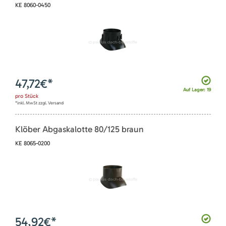
KE 8060-0450
47,72
€*
Auf Lager: 19
pro
Stück
*inkl. MwSt zzgl. Versand
Klöber Abgaskalotte 80/125 braun
KE 8065-0200
54,92
€*