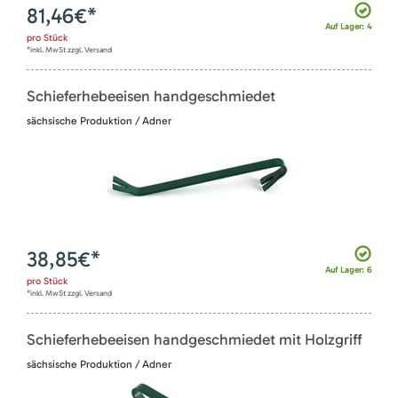
81,46
€*
Auf Lager: 4
pro
Stück
*inkl. MwSt zzgl. Versand
Schieferhebeeisen handgeschmiedet
sächsische Produktion / Adner
38,85
€*
Auf Lager: 6
pro
Stück
*inkl. MwSt zzgl. Versand
Schieferhebeeisen handgeschmiedet mit Holzgriff
sächsische Produktion / Adner