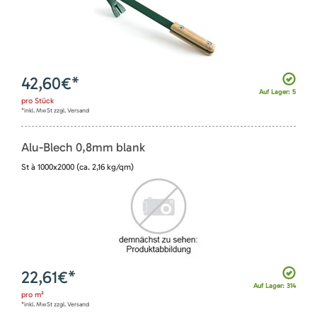
42,60
€*
Auf Lager: 5
pro
Stück
*inkl. MwSt zzgl. Versand
Alu-Blech 0,8mm blank
St à 1000x2000 (ca. 2,16 kg/qm)
22,61
€*
Auf Lager: 314
pro
m²
*inkl. MwSt zzgl. Versand