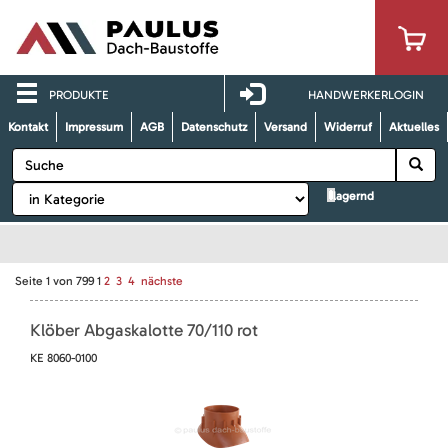
PRODUKTE
HANDWERKERLOGIN
Kontakt
Impressum
AGB
Datenschutz
Versand
Widerruf
Aktuelles
lagernd
Seite
1
von
799
1
2
3
4
nächste
Klöber Abgaskalotte 70/110 rot
KE 8060-0100