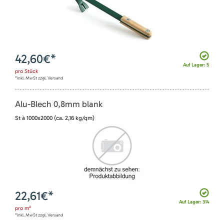
42,60
€*
Auf Lager: 5
pro
Stück
*inkl. MwSt zzgl. Versand
Alu-Blech 0,8mm blank
St à 1000x2000 (ca. 2,16 kg/qm)
22,61
€*
Auf Lager: 314
pro
m²
*inkl. MwSt zzgl. Versand