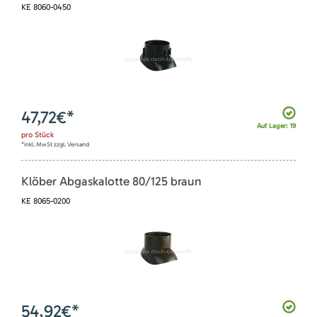
KE 8060-0450
47,72
€*
Auf Lager: 19
pro
Stück
*inkl. MwSt zzgl. Versand
Klöber Abgaskalotte 80/125 braun
KE 8065-0200
54,92
€*