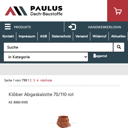
PRODUKTE
HANDWERKERLOGIN
Kontakt
Impressum
AGB
Datenschutz
Versand
Widerruf
Aktuelles
lagernd
Seite
1
von
799
1
2
3
4
nächste
Klöber Abgaskalotte 70/110 rot
KE 8060-0100