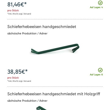
81,46
€*
Auf Lager: 4
pro
Stück
*inkl. MwSt zzgl. Versand
Schieferhebeeisen handgeschmiedet
sächsische Produktion / Adner
38,85
€*
Auf Lager: 6
pro
Stück
*inkl. MwSt zzgl. Versand
Schieferhebeeisen handgeschmiedet mit Holzgriff
sächsische Produktion / Adner