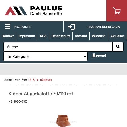
PRODUKTE
HANDWERKERLOGIN
Kontakt
Impressum
AGB
Datenschutz
Versand
Widerruf
Aktuelles
lagernd
Seite
1
von
799
1
2
3
4
nächste
Klöber Abgaskalotte 70/110 rot
KE 8060-0100