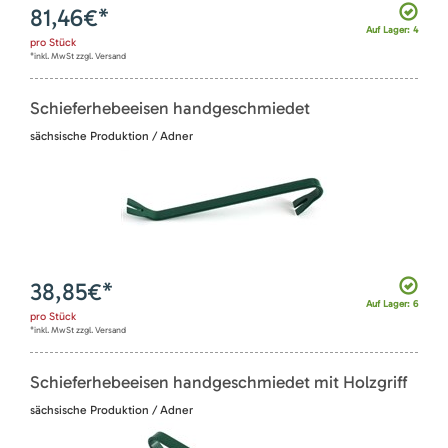
81,46
€*
Auf Lager: 4
pro
Stück
*inkl. MwSt zzgl. Versand
Schieferhebeeisen handgeschmiedet
sächsische Produktion / Adner
38,85
€*
Auf Lager: 6
pro
Stück
*inkl. MwSt zzgl. Versand
Schieferhebeeisen handgeschmiedet mit Holzgriff
sächsische Produktion / Adner