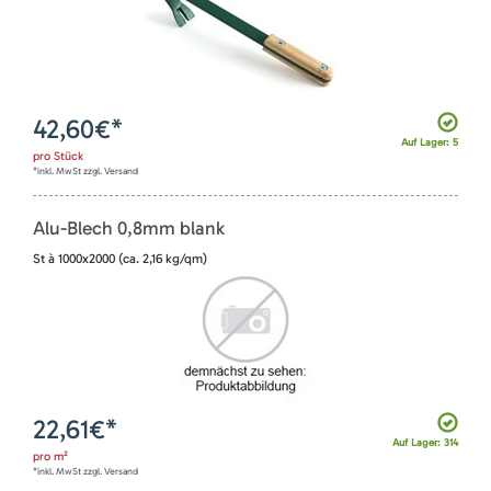
42,60
€*
Auf Lager: 5
pro
Stück
*inkl. MwSt zzgl. Versand
Alu-Blech 0,8mm blank
St à 1000x2000 (ca. 2,16 kg/qm)
22,61
€*
Auf Lager: 314
pro
m²
*inkl. MwSt zzgl. Versand