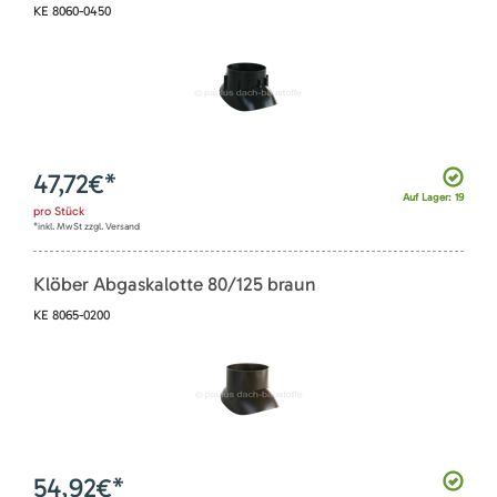
KE 8060-0450
47,72
€*
Auf Lager: 19
pro
Stück
*inkl. MwSt zzgl. Versand
Klöber Abgaskalotte 80/125 braun
KE 8065-0200
54,92
€*