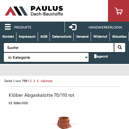
PRODUKTE
HANDWERKERLOGIN
Kontakt
Impressum
AGB
Datenschutz
Versand
Widerruf
Aktuelles
lagernd
Seite
1
von
799
1
2
3
4
nächste
Klöber Abgaskalotte 70/110 rot
KE 8060-0100