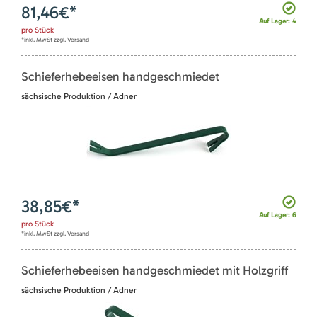
81,46
€*
Auf Lager: 4
pro
Stück
*inkl. MwSt zzgl. Versand
Schieferhebeeisen handgeschmiedet
sächsische Produktion / Adner
38,85
€*
Auf Lager: 6
pro
Stück
*inkl. MwSt zzgl. Versand
Schieferhebeeisen handgeschmiedet mit Holzgriff
sächsische Produktion / Adner