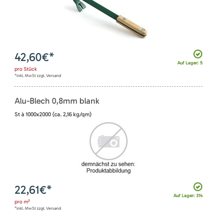
42,60
€*
Auf Lager: 5
pro
Stück
*inkl. MwSt zzgl. Versand
Alu-Blech 0,8mm blank
St à 1000x2000 (ca. 2,16 kg/qm)
22,61
€*
Auf Lager: 314
pro
m²
*inkl. MwSt zzgl. Versand