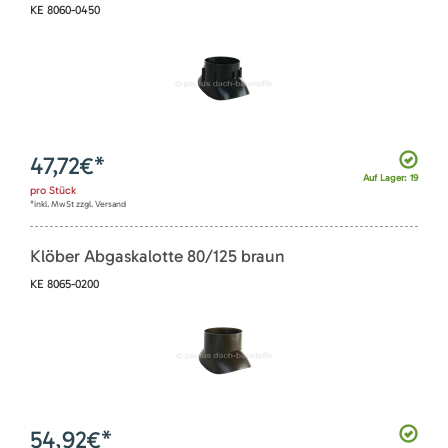
KE 8060-0450
47,72
€*
Auf Lager: 19
pro
Stück
*inkl. MwSt zzgl. Versand
Klöber Abgaskalotte 80/125 braun
KE 8065-0200
54,92
€*