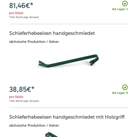
81,46
€*
Auf Lager: 4
pro
Stück
*inkl. MwSt zzgl. Versand
Schieferhebeeisen handgeschmiedet
sächsische Produktion / Adner
38,85
€*
Auf Lager: 6
pro
Stück
*inkl. MwSt zzgl. Versand
Schieferhebeeisen handgeschmiedet mit Holzgriff
sächsische Produktion / Adner