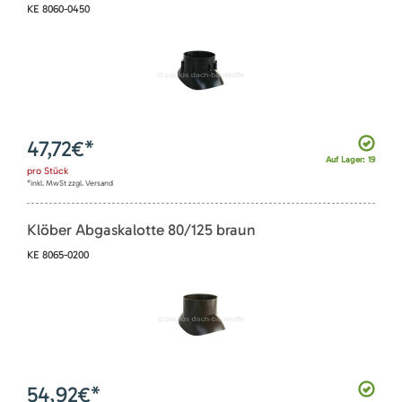
KE 8060-0450
47,72
€*
Auf Lager: 19
pro
Stück
*inkl. MwSt zzgl. Versand
Klöber Abgaskalotte 80/125 braun
KE 8065-0200
54,92
€*