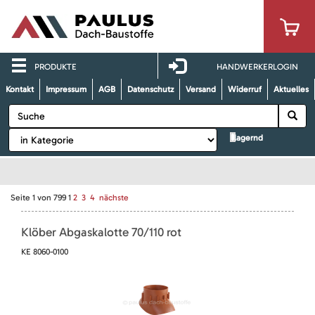
PRODUKTE
HANDWERKERLOGIN
Kontakt
Impressum
AGB
Datenschutz
Versand
Widerruf
Aktuelles
lagernd
Seite
1
von
799
1
2
3
4
nächste
Klöber Abgaskalotte 70/110 rot
KE 8060-0100