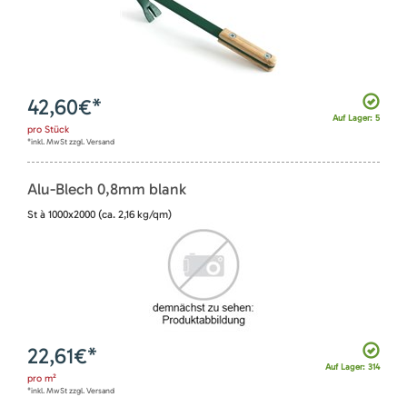
42,60
€*
Auf Lager: 5
pro
Stück
*inkl. MwSt zzgl. Versand
Alu-Blech 0,8mm blank
St à 1000x2000 (ca. 2,16 kg/qm)
22,61
€*
Auf Lager: 314
pro
m²
*inkl. MwSt zzgl. Versand