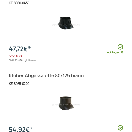
KE 8060-0450
47,72
€*
Auf Lager: 19
pro
Stück
*inkl. MwSt zzgl. Versand
Klöber Abgaskalotte 80/125 braun
KE 8065-0200
54,92
€*