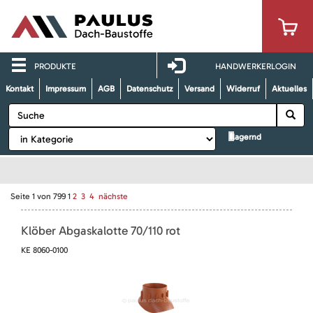
PRODUKTE
HANDWERKERLOGIN
Kontakt
Impressum
AGB
Datenschutz
Versand
Widerruf
Aktuelles
lagernd
Seite
1
von
799
1
2
3
4
nächste
Klöber Abgaskalotte 70/110 rot
KE 8060-0100