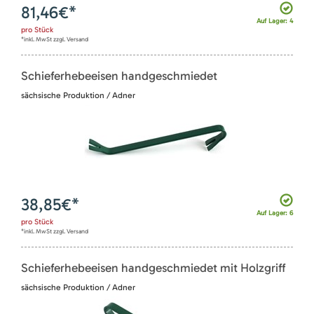
81,46
€*
Auf Lager: 4
pro
Stück
*inkl. MwSt zzgl. Versand
Schieferhebeeisen handgeschmiedet
sächsische Produktion / Adner
38,85
€*
Auf Lager: 6
pro
Stück
*inkl. MwSt zzgl. Versand
Schieferhebeeisen handgeschmiedet mit Holzgriff
sächsische Produktion / Adner