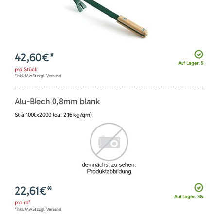
42,60
€*
Auf Lager: 5
pro
Stück
*inkl. MwSt zzgl. Versand
Alu-Blech 0,8mm blank
St à 1000x2000 (ca. 2,16 kg/qm)
22,61
€*
Auf Lager: 314
pro
m²
*inkl. MwSt zzgl. Versand