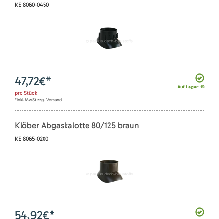
KE 8060-0450
47,72
€*
Auf Lager: 19
pro
Stück
*inkl. MwSt zzgl. Versand
Klöber Abgaskalotte 80/125 braun
KE 8065-0200
54,92
€*