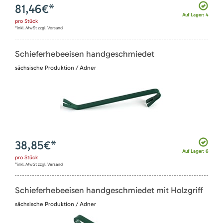
81,46
€*
Auf Lager: 4
pro
Stück
*inkl. MwSt zzgl. Versand
Schieferhebeeisen handgeschmiedet
sächsische Produktion / Adner
38,85
€*
Auf Lager: 6
pro
Stück
*inkl. MwSt zzgl. Versand
Schieferhebeeisen handgeschmiedet mit Holzgriff
sächsische Produktion / Adner