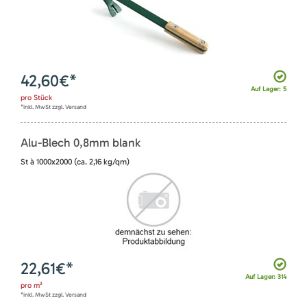
42,60
€*
Auf Lager: 5
pro
Stück
*inkl. MwSt zzgl. Versand
Alu-Blech 0,8mm blank
St à 1000x2000 (ca. 2,16 kg/qm)
22,61
€*
Auf Lager: 314
pro
m²
*inkl. MwSt zzgl. Versand