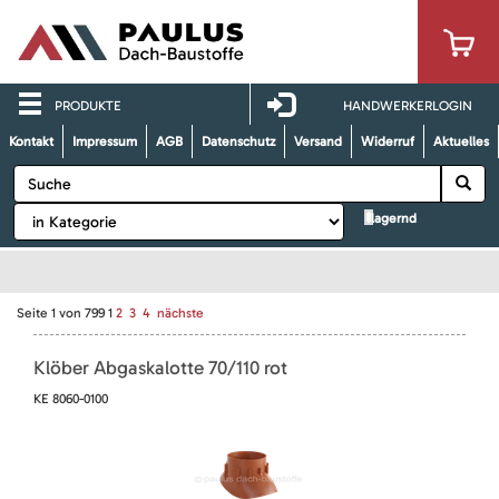
PRODUKTE
HANDWERKERLOGIN
Kontakt
Impressum
AGB
Datenschutz
Versand
Widerruf
Aktuelles
lagernd
Seite
1
von
799
1
2
3
4
nächste
Klöber Abgaskalotte 70/110 rot
KE 8060-0100