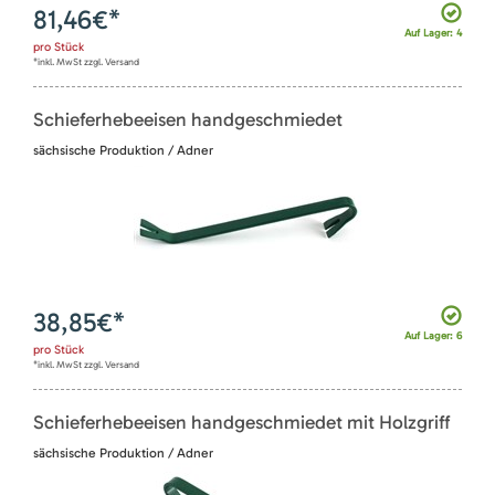
81,46
€*
Auf Lager: 4
pro
Stück
*inkl. MwSt zzgl. Versand
Schieferhebeeisen handgeschmiedet
sächsische Produktion / Adner
38,85
€*
Auf Lager: 6
pro
Stück
*inkl. MwSt zzgl. Versand
Schieferhebeeisen handgeschmiedet mit Holzgriff
sächsische Produktion / Adner