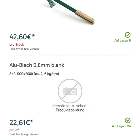
42,60
€*
Auf Lager: 5
pro
Stück
*inkl. MwSt zzgl. Versand
Alu-Blech 0,8mm blank
St à 1000x2000 (ca. 2,16 kg/qm)
22,61
€*
Auf Lager: 314
pro
m²
*inkl. MwSt zzgl. Versand