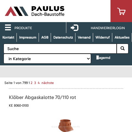
PRODUKTE
HANDWERKERLOGIN
Kontakt
Impressum
AGB
Datenschutz
Versand
Widerruf
Aktuelles
lagernd
Seite
1
von
799
1
2
3
4
nächste
Klöber Abgaskalotte 70/110 rot
KE 8060-0100