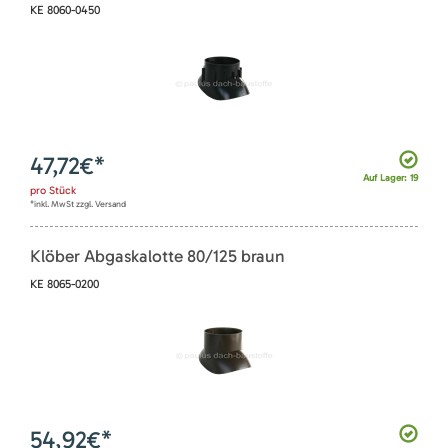
KE 8060-0450
47,72
€*
Auf Lager: 19
pro
Stück
*inkl. MwSt zzgl. Versand
Klöber Abgaskalotte 80/125 braun
KE 8065-0200
54,92
€*