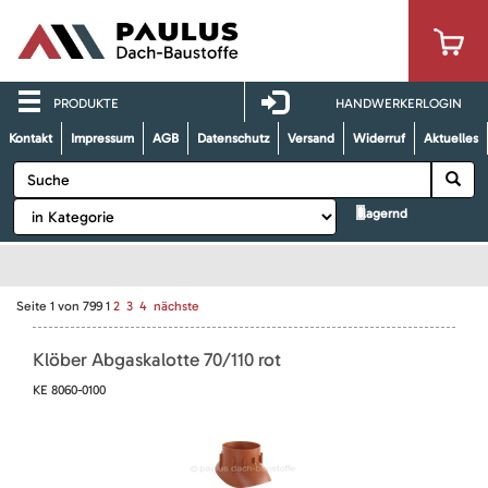
PRODUKTE
HANDWERKERLOGIN
Kontakt
Impressum
AGB
Datenschutz
Versand
Widerruf
Aktuelles
lagernd
Seite
1
von
799
1
2
3
4
nächste
Klöber Abgaskalotte 70/110 rot
KE 8060-0100