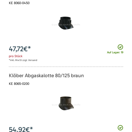
KE 8060-0450
47,72
€*
Auf Lager: 19
pro
Stück
*inkl. MwSt zzgl. Versand
Klöber Abgaskalotte 80/125 braun
KE 8065-0200
54,92
€*