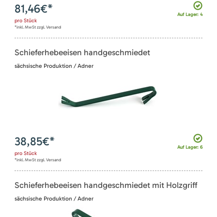
81,46
€*
Auf Lager: 4
pro
Stück
*inkl. MwSt zzgl. Versand
Schieferhebeeisen handgeschmiedet
sächsische Produktion / Adner
38,85
€*
Auf Lager: 6
pro
Stück
*inkl. MwSt zzgl. Versand
Schieferhebeeisen handgeschmiedet mit Holzgriff
sächsische Produktion / Adner