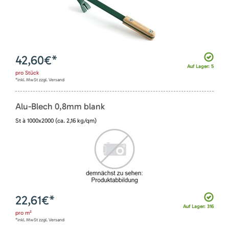
42,60
€*
Auf Lager: 5
pro
Stück
*inkl. MwSt zzgl. Versand
Alu-Blech 0,8mm blank
St à 1000x2000 (ca. 2,16 kg/qm)
22,61
€*
Auf Lager: 316
pro
m²
*inkl. MwSt zzgl. Versand