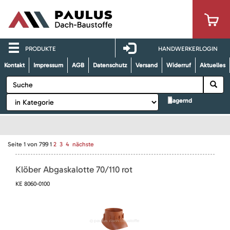
PRODUKTE
HANDWERKERLOGIN
Kontakt
Impressum
AGB
Datenschutz
Versand
Widerruf
Aktuelles
lagernd
Seite
1
von
799
1
2
3
4
nächste
Klöber Abgaskalotte 70/110 rot
KE 8060-0100