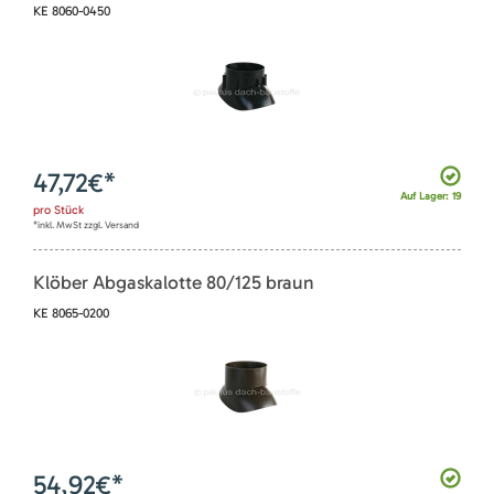
KE 8060-0450
47,72
€*
Auf Lager: 19
pro
Stück
*inkl. MwSt zzgl. Versand
Klöber Abgaskalotte 80/125 braun
KE 8065-0200
54,92
€*