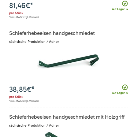
81,46
€*
Auf Lager: 4
pro
Stück
*inkl. MwSt zzgl. Versand
Schieferhebeeisen handgeschmiedet
sächsische Produktion / Adner
38,85
€*
Auf Lager: 6
pro
Stück
*inkl. MwSt zzgl. Versand
Schieferhebeeisen handgeschmiedet mit Holzgriff
sächsische Produktion / Adner