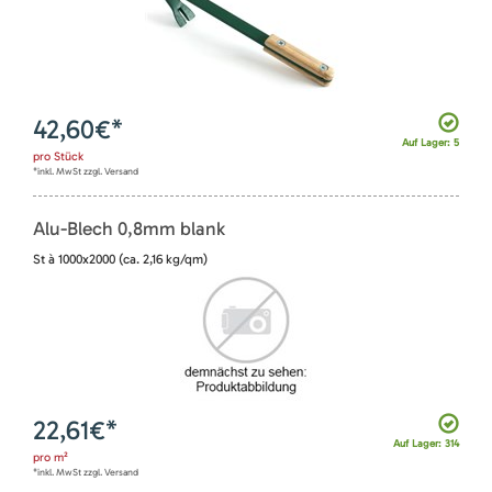
42,60
€*
Auf Lager: 5
pro
Stück
*inkl. MwSt zzgl. Versand
Alu-Blech 0,8mm blank
St à 1000x2000 (ca. 2,16 kg/qm)
22,61
€*
Auf Lager: 314
pro
m²
*inkl. MwSt zzgl. Versand