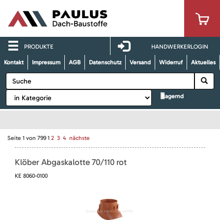
PRODUKTE
HANDWERKERLOGIN
Kontakt
Impressum
AGB
Datenschutz
Versand
Widerruf
Aktuelles
lagernd
Seite
1
von
799
1
2
3
4
nächste
Klöber Abgaskalotte 70/110 rot
KE 8060-0100