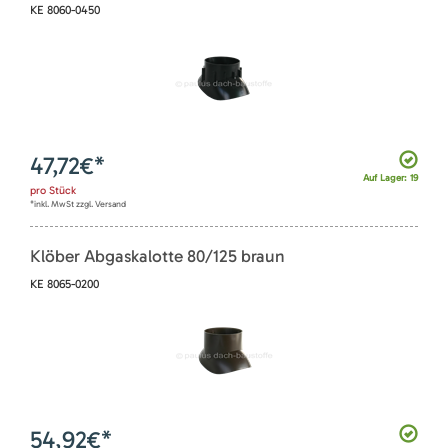
KE 8060-0450
47,72
€*
Auf Lager: 19
pro
Stück
*inkl. MwSt zzgl. Versand
Klöber Abgaskalotte 80/125 braun
KE 8065-0200
54,92
€*