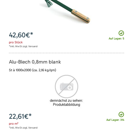
42,60
€*
Auf Lager: 5
pro
Stück
*inkl. MwSt zzgl. Versand
Alu-Blech 0,8mm blank
St à 1000x2000 (ca. 2,16 kg/qm)
22,61
€*
Auf Lager: 314
pro
m²
*inkl. MwSt zzgl. Versand