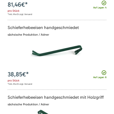
81,46
€*
Auf Lager: 4
pro
Stück
*inkl. MwSt zzgl. Versand
Schieferhebeeisen handgeschmiedet
sächsische Produktion / Adner
38,85
€*
Auf Lager: 6
pro
Stück
*inkl. MwSt zzgl. Versand
Schieferhebeeisen handgeschmiedet mit Holzgriff
sächsische Produktion / Adner