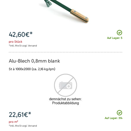
42,60
€*
Auf Lager: 5
pro
Stück
*inkl. MwSt zzgl. Versand
Alu-Blech 0,8mm blank
St à 1000x2000 (ca. 2,16 kg/qm)
22,61
€*
Auf Lager: 314
pro
m²
*inkl. MwSt zzgl. Versand