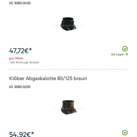
KE 8060-0450
47,72
€*
Auf Lager: 19
pro
Stück
*inkl. MwSt zzgl. Versand
Klöber Abgaskalotte 80/125 braun
KE 8065-0200
54,92
€*