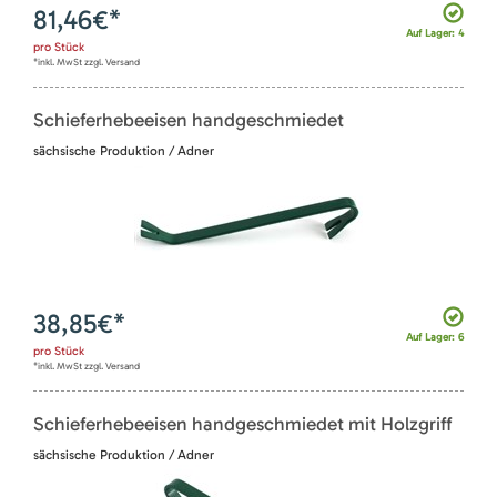
81,46
€*
Auf Lager: 4
pro
Stück
*inkl. MwSt zzgl. Versand
Schieferhebeeisen handgeschmiedet
sächsische Produktion / Adner
38,85
€*
Auf Lager: 6
pro
Stück
*inkl. MwSt zzgl. Versand
Schieferhebeeisen handgeschmiedet mit Holzgriff
sächsische Produktion / Adner