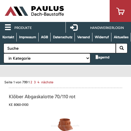
PRODUKTE
HANDWERKERLOGIN
Kontakt
Impressum
AGB
Datenschutz
Versand
Widerruf
Aktuelles
lagernd
Seite
1
von
799
1
2
3
4
nächste
Klöber Abgaskalotte 70/110 rot
KE 8060-0100