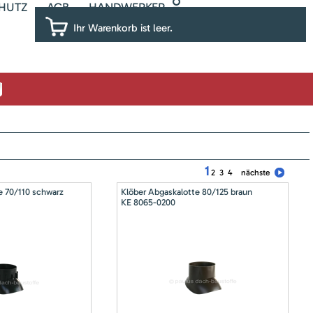
HUTZ
AGB
HANDWERKER
Ihr Warenkorb ist leer.
1
2
3
4
nächste
e 70/110 schwarz
Klöber Abgaskalotte 80/125 braun
KE 8065-0200