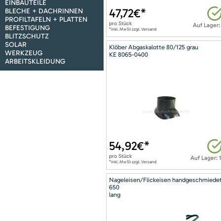
EINBAUTEILE
47,72
€*
BLECHE + DACHRINNEN
PROFILTAFELN + PLATTEN
pro
Stück
Auf Lager:
BEFESTIGUNG
*inkl. MwSt zzgl. Versand
BLITZSCHUTZ
SOLAR
Klöber Abgaskalotte 80/125 grau
WERKZEUG
KE 8065-0400
ARBEITSKLEIDUNG
54,92
€*
pro
Stück
Auf Lager: 
*inkl. MwSt zzgl. Versand
Nageleisen/Flickeisen handgeschmiede
650
lang