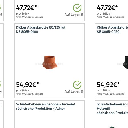
47,72
€*
47,72
€*
pro
Stück
pro
Stück
 9
Auf Lager: 9
*inkl. MwSt zzgl. Versand
*inkl. MwSt zzgl. Versand
Klöber Abgaskalotte 80/125 rot
Klöber Abgaskalott
KE 8065-0100
KE 8065-0450
54,92
€*
54,92
€*
pro
Stück
pro
Stück
14
Auf Lager: 9
*inkl. MwSt zzgl. Versand
*inkl. MwSt zzgl. Versand
t
Schieferhebeeisen handgeschmiedet
Schieferhebeeisen
sächsische Produktion / Adner
Holzgriff
sächsische Produkt