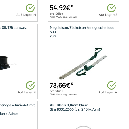
54,92
€*
pro
Stück
Auf Lager: 19
Auf Lager: 2
*inkl. MwSt zzgl. Versand
e 80/125 schwarz
Nageleisen/Flickeisen handgeschmiedet
500
kurz
78,66
€*
pro
Stück
Auf Lager: 6
Auf Lager: 4
*inkl. MwSt zzgl. Versand
 handgeschmiedet mit
Alu-Blech 0,8mm blank
St à 1000x2000 (ca. 2,16 kg/qm)
ion / Adner