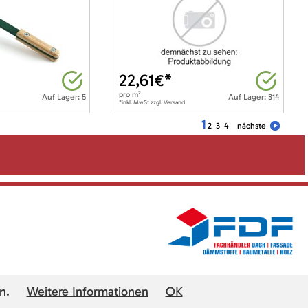
22,61
€*
pro
m²
Auf Lager: 5
Auf Lager: 314
*inkl. MwSt zzgl. Versand
1
2
3
4
nächste
n.
Weitere Informationen
OK