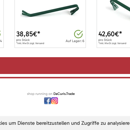
38,85
€*
42,60
€*
pro
Stück
pro
Stück
 4
Auf Lager: 6
*inkl. MwSt zzgl. Versand
*inkl. MwSt zzgl. Versand
shop running on
DaCuris.Trade
s um Dienste bereitzustellen und Zugriffe zu analysiere