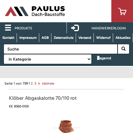
PRODUKTE
HANDWERKERLOGIN
Kontakt
Impressum
AGB
Datenschutz
Versand
Widerruf
Aktuelles
lagernd
Seite
1
von
799
1
2
3
4
nächste
Klöber Abgaskalotte 70/110 rot
KE 8060-0100