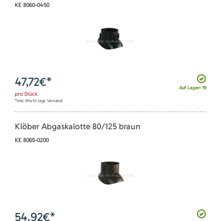
KE 8060-0450
47,72
€*
Auf Lager: 19
pro
Stück
*inkl. MwSt zzgl. Versand
Klöber Abgaskalotte 80/125 braun
KE 8065-0200
54,92
€*