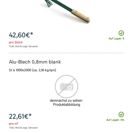
42,60
€*
Auf Lager: 5
pro
Stück
*inkl. MwSt zzgl. Versand
Alu-Blech 0,8mm blank
St à 1000x2000 (ca. 2,16 kg/qm)
22,61
€*
Auf Lager: 314
pro
m²
*inkl. MwSt zzgl. Versand