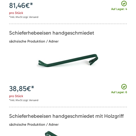
81,46
€*
Auf Lager: 4
pro
Stück
*inkl. MwSt zzgl. Versand
Schieferhebeeisen handgeschmiedet
sächsische Produktion / Adner
38,85
€*
Auf Lager: 6
pro
Stück
*inkl. MwSt zzgl. Versand
Schieferhebeeisen handgeschmiedet mit Holzgriff
sächsische Produktion / Adner