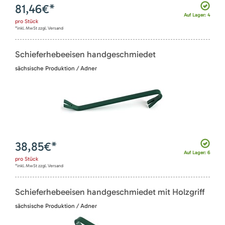
81,46
€*
Auf Lager: 4
pro
Stück
*inkl. MwSt zzgl. Versand
Schieferhebeeisen handgeschmiedet
sächsische Produktion / Adner
38,85
€*
Auf Lager: 6
pro
Stück
*inkl. MwSt zzgl. Versand
Schieferhebeeisen handgeschmiedet mit Holzgriff
sächsische Produktion / Adner