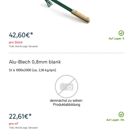
42,60
€*
Auf Lager: 5
pro
Stück
*inkl. MwSt zzgl. Versand
Alu-Blech 0,8mm blank
St à 1000x2000 (ca. 2,16 kg/qm)
22,61
€*
Auf Lager: 314
pro
m²
*inkl. MwSt zzgl. Versand