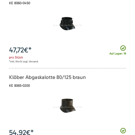
KE 8060-0450
47,72
€*
Auf Lager: 19
pro
Stück
*inkl. MwSt zzgl. Versand
Klöber Abgaskalotte 80/125 braun
KE 8065-0200
54,92
€*