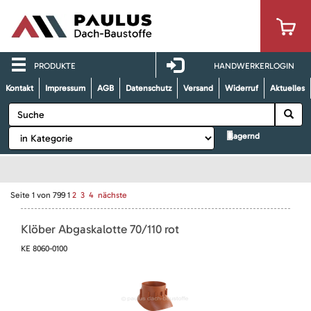
PRODUKTE
HANDWERKERLOGIN
Kontakt
Impressum
AGB
Datenschutz
Versand
Widerruf
Aktuelles
lagernd
Seite
1
von
799
1
2
3
4
nächste
Klöber Abgaskalotte 70/110 rot
KE 8060-0100