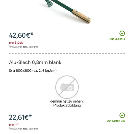
42,60
€*
Auf Lager: 5
pro
Stück
*inkl. MwSt zzgl. Versand
Alu-Blech 0,8mm blank
St à 1000x2000 (ca. 2,16 kg/qm)
22,61
€*
Auf Lager: 314
pro
m²
*inkl. MwSt zzgl. Versand