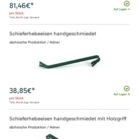
81,46
€*
Auf Lager: 4
pro
Stück
*inkl. MwSt zzgl. Versand
Schieferhebeeisen handgeschmiedet
sächsische Produktion / Adner
38,85
€*
Auf Lager: 6
pro
Stück
*inkl. MwSt zzgl. Versand
Schieferhebeeisen handgeschmiedet mit Holzgriff
sächsische Produktion / Adner