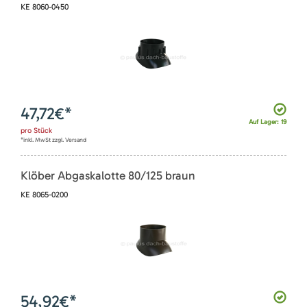
KE 8060-0450
47,72
€*
Auf Lager: 19
pro
Stück
*inkl. MwSt zzgl. Versand
Klöber Abgaskalotte 80/125 braun
KE 8065-0200
54,92
€*