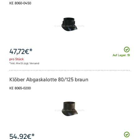
KE 8060-0450
47,72
€*
Auf Lager: 19
pro
Stück
*inkl. MwSt zzgl. Versand
Klöber Abgaskalotte 80/125 braun
KE 8065-0200
54,92
€*