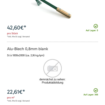
42,60
€*
Auf Lager: 5
pro
Stück
*inkl. MwSt zzgl. Versand
Alu-Blech 0,8mm blank
St à 1000x2000 (ca. 2,16 kg/qm)
22,61
€*
Auf Lager: 306
pro
m²
*inkl. MwSt zzgl. Versand