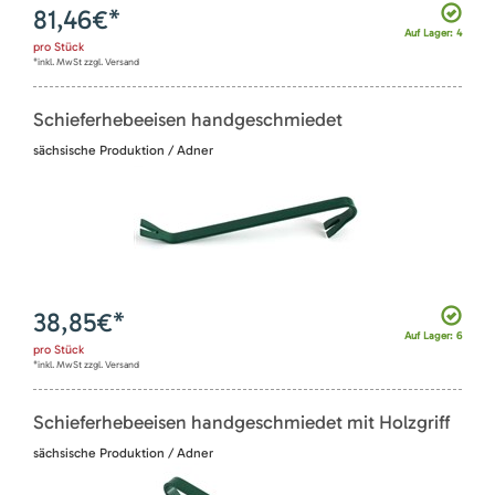
81,46
€*
Auf Lager: 4
pro
Stück
*inkl. MwSt zzgl. Versand
Schieferhebeeisen handgeschmiedet
sächsische Produktion / Adner
38,85
€*
Auf Lager: 6
pro
Stück
*inkl. MwSt zzgl. Versand
Schieferhebeeisen handgeschmiedet mit Holzgriff
sächsische Produktion / Adner