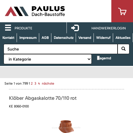
PRODUKTE
HANDWERKERLOGIN
Kontakt
Impressum
AGB
Datenschutz
Versand
Widerruf
Aktuelles
lagernd
Seite
1
von
799
1
2
3
4
nächste
Klöber Abgaskalotte 70/110 rot
KE 8060-0100