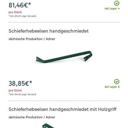
81,46
€*
Auf Lager: 4
pro
Stück
*inkl. MwSt zzgl. Versand
Schieferhebeeisen handgeschmiedet
sächsische Produktion / Adner
38,85
€*
Auf Lager: 6
pro
Stück
*inkl. MwSt zzgl. Versand
Schieferhebeeisen handgeschmiedet mit Holzgriff
sächsische Produktion / Adner