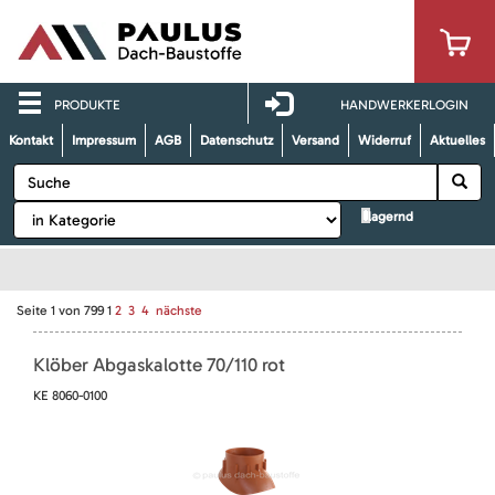
PRODUKTE
HANDWERKERLOGIN
Kontakt
Impressum
AGB
Datenschutz
Versand
Widerruf
Aktuelles
lagernd
Seite
1
von
799
1
2
3
4
nächste
Klöber Abgaskalotte 70/110 rot
KE 8060-0100