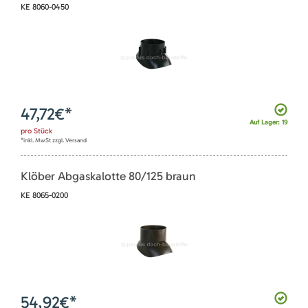
KE 8060-0450
47,72
€*
Auf Lager: 19
pro
Stück
*inkl. MwSt zzgl. Versand
Klöber Abgaskalotte 80/125 braun
KE 8065-0200
54,92
€*