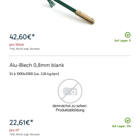
42,60
€*
Auf Lager: 5
pro
Stück
*inkl. MwSt zzgl. Versand
Alu-Blech 0,8mm blank
St à 1000x2000 (ca. 2,16 kg/qm)
22,61
€*
Auf Lager: 314
pro
m²
*inkl. MwSt zzgl. Versand