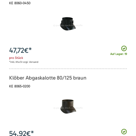
KE 8060-0450
47,72
€*
Auf Lager: 19
pro
Stück
*inkl. MwSt zzgl. Versand
Klöber Abgaskalotte 80/125 braun
KE 8065-0200
54,92
€*