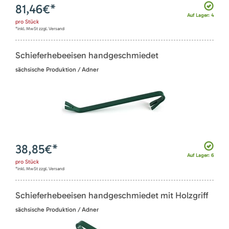
81,46
€*
Auf Lager: 4
pro
Stück
*inkl. MwSt zzgl. Versand
Schieferhebeeisen handgeschmiedet
sächsische Produktion / Adner
38,85
€*
Auf Lager: 6
pro
Stück
*inkl. MwSt zzgl. Versand
Schieferhebeeisen handgeschmiedet mit Holzgriff
sächsische Produktion / Adner