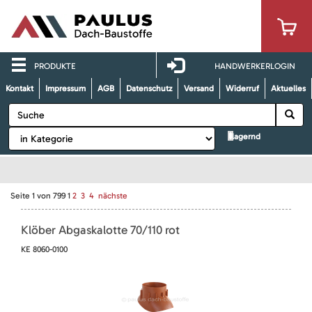
PRODUKTE
HANDWERKERLOGIN
Kontakt
Impressum
AGB
Datenschutz
Versand
Widerruf
Aktuelles
lagernd
Seite
1
von
799
1
2
3
4
nächste
Klöber Abgaskalotte 70/110 rot
KE 8060-0100