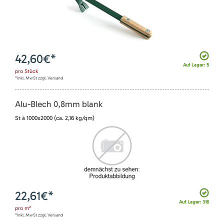
42,60
€*
Auf Lager: 5
pro
Stück
*inkl. MwSt zzgl. Versand
Alu-Blech 0,8mm blank
St à 1000x2000 (ca. 2,16 kg/qm)
22,61
€*
Auf Lager: 316
pro
m²
*inkl. MwSt zzgl. Versand