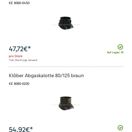
KE 8060-0450
47,72
€*
Auf Lager: 19
pro
Stück
*inkl. MwSt zzgl. Versand
Klöber Abgaskalotte 80/125 braun
KE 8065-0200
54,92
€*