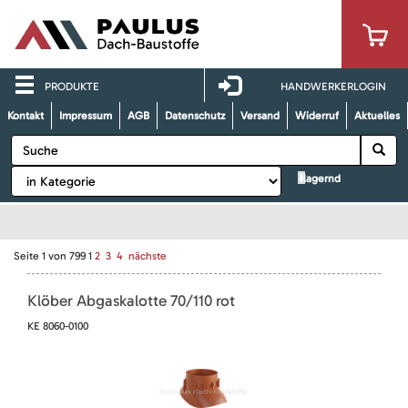
PRODUKTE
HANDWERKERLOGIN
Kontakt
Impressum
AGB
Datenschutz
Versand
Widerruf
Aktuelles
lagernd
Seite
1
von
799
1
2
3
4
nächste
Klöber Abgaskalotte 70/110 rot
KE 8060-0100