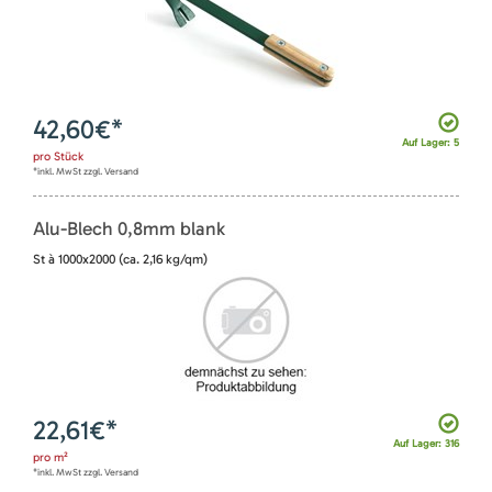
42,60
€*
Auf Lager: 5
pro
Stück
*inkl. MwSt zzgl. Versand
Alu-Blech 0,8mm blank
St à 1000x2000 (ca. 2,16 kg/qm)
22,61
€*
Auf Lager: 316
pro
m²
*inkl. MwSt zzgl. Versand