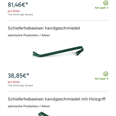
81,46
€*
Auf Lager: 4
pro
Stück
*inkl. MwSt zzgl. Versand
Schieferhebeeisen handgeschmiedet
sächsische Produktion / Adner
38,85
€*
Auf Lager: 6
pro
Stück
*inkl. MwSt zzgl. Versand
Schieferhebeeisen handgeschmiedet mit Holzgriff
sächsische Produktion / Adner