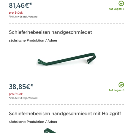
81,46
€*
Auf Lager: 4
pro
Stück
*inkl. MwSt zzgl. Versand
Schieferhebeeisen handgeschmiedet
sächsische Produktion / Adner
38,85
€*
Auf Lager: 6
pro
Stück
*inkl. MwSt zzgl. Versand
Schieferhebeeisen handgeschmiedet mit Holzgriff
sächsische Produktion / Adner