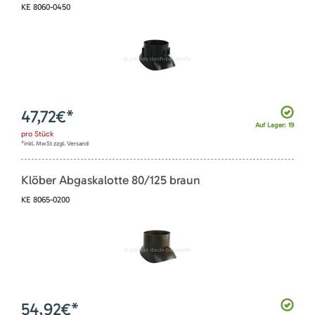
KE 8060-0450
47,72
€*
Auf Lager: 19
pro
Stück
*inkl. MwSt zzgl. Versand
Klöber Abgaskalotte 80/125 braun
KE 8065-0200
54,92
€*