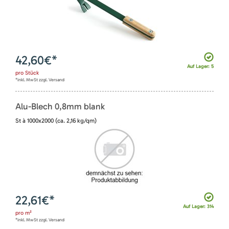
42,60
€*
Auf Lager: 5
pro
Stück
*inkl. MwSt zzgl. Versand
Alu-Blech 0,8mm blank
St à 1000x2000 (ca. 2,16 kg/qm)
22,61
€*
Auf Lager: 314
pro
m²
*inkl. MwSt zzgl. Versand