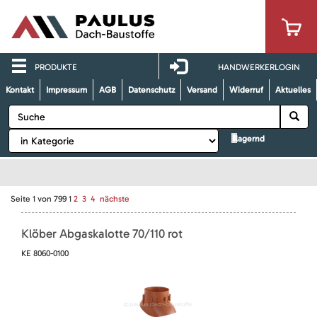
PRODUKTE
HANDWERKERLOGIN
Kontakt
Impressum
AGB
Datenschutz
Versand
Widerruf
Aktuelles
lagernd
Seite
1
von
799
1
2
3
4
nächste
Klöber Abgaskalotte 70/110 rot
KE 8060-0100