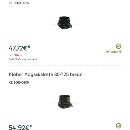
KE 8060-0450
47,72
€*
Auf Lager: 19
pro
Stück
*inkl. MwSt zzgl. Versand
Klöber Abgaskalotte 80/125 braun
KE 8065-0200
54,92
€*