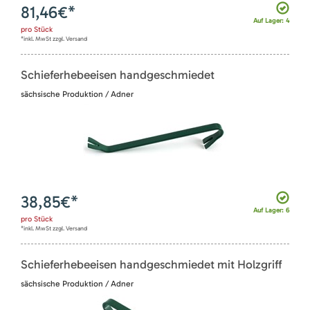
81,46
€*
Auf Lager: 4
pro
Stück
*inkl. MwSt zzgl. Versand
Schieferhebeeisen handgeschmiedet
sächsische Produktion / Adner
38,85
€*
Auf Lager: 6
pro
Stück
*inkl. MwSt zzgl. Versand
Schieferhebeeisen handgeschmiedet mit Holzgriff
sächsische Produktion / Adner