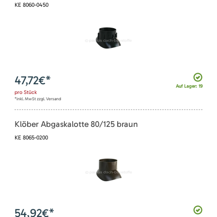
KE 8060-0450
47,72
€*
Auf Lager: 19
pro
Stück
*inkl. MwSt zzgl. Versand
Klöber Abgaskalotte 80/125 braun
KE 8065-0200
54,92
€*