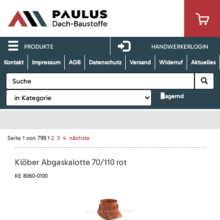
PRODUKTE
HANDWERKERLOGIN
Kontakt
Impressum
AGB
Datenschutz
Versand
Widerruf
Aktuelles
lagernd
Seite
1
von
799
1
2
3
4
nächste
Klöber Abgaskalotte 70/110 rot
KE 8060-0100