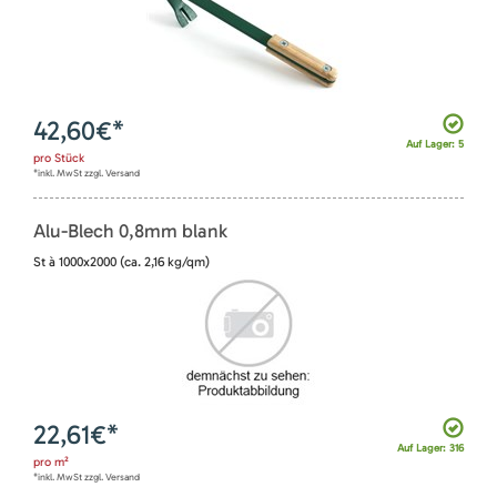
42,60
€*
Auf Lager: 5
pro
Stück
*inkl. MwSt zzgl. Versand
Alu-Blech 0,8mm blank
St à 1000x2000 (ca. 2,16 kg/qm)
22,61
€*
Auf Lager: 316
pro
m²
*inkl. MwSt zzgl. Versand