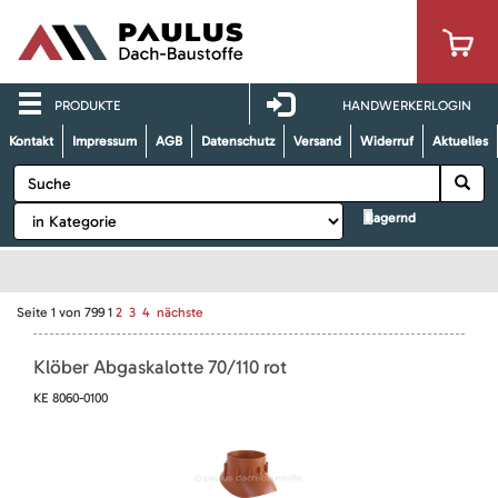
PRODUKTE
HANDWERKERLOGIN
Kontakt
Impressum
AGB
Datenschutz
Versand
Widerruf
Aktuelles
lagernd
Seite
1
von
799
1
2
3
4
nächste
Klöber Abgaskalotte 70/110 rot
KE 8060-0100