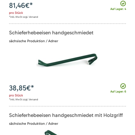
81,46
€*
Auf Lager: 4
pro
Stück
*inkl. MwSt zzgl. Versand
Schieferhebeeisen handgeschmiedet
sächsische Produktion / Adner
38,85
€*
Auf Lager: 6
pro
Stück
*inkl. MwSt zzgl. Versand
Schieferhebeeisen handgeschmiedet mit Holzgriff
sächsische Produktion / Adner