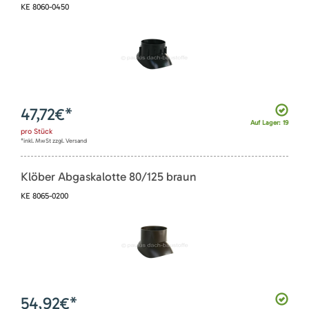
KE 8060-0450
47,72
€*
Auf Lager: 19
pro
Stück
*inkl. MwSt zzgl. Versand
Klöber Abgaskalotte 80/125 braun
KE 8065-0200
54,92
€*