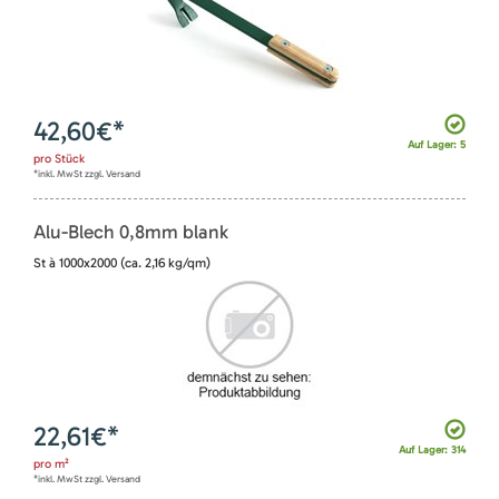
42,60
€*
Auf Lager: 5
pro
Stück
*inkl. MwSt zzgl. Versand
Alu-Blech 0,8mm blank
St à 1000x2000 (ca. 2,16 kg/qm)
22,61
€*
Auf Lager: 314
pro
m²
*inkl. MwSt zzgl. Versand