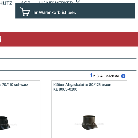
HUTZ
AGB
HANDWERKER
Ihr Warenkorb ist leer.
1
2
3
4
nächste
e 70/110 schwarz
Klöber Abgaskalotte 80/125 braun
KE 8065-0200