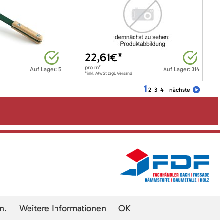
22,61
€*
pro
m²
Auf Lager: 5
Auf Lager: 314
*inkl. MwSt zzgl. Versand
1
2
3
4
nächste
n.
Weitere Informationen
OK