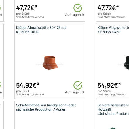
47,72
€*
47,72
€*
pro
Stück
pro
Stück
 9
Auf Lager: 9
*inkl. MwSt zzgl. Versand
*inkl. MwSt zzgl. Versand
Klöber Abgaskalotte 80/125 rot
Klöber Abgaskalott
KE 8065-0100
KE 8065-0450
54,92
€*
54,92
€*
pro
Stück
pro
Stück
14
Auf Lager: 9
*inkl. MwSt zzgl. Versand
*inkl. MwSt zzgl. Versand
t
Schieferhebeeisen handgeschmiedet
Schieferhebeeisen
sächsische Produktion / Adner
Holzgriff
sächsische Produkt