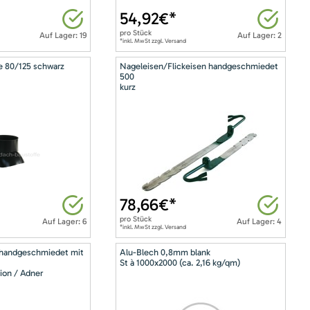
54,92
€*
pro
Stück
Auf Lager: 19
Auf Lager: 2
*inkl. MwSt zzgl. Versand
e 80/125 schwarz
Nageleisen/Flickeisen handgeschmiedet
500
kurz
78,66
€*
pro
Stück
Auf Lager: 6
Auf Lager: 4
*inkl. MwSt zzgl. Versand
 handgeschmiedet mit
Alu-Blech 0,8mm blank
St à 1000x2000 (ca. 2,16 kg/qm)
ion / Adner