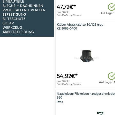
EINBAUTEILE
47,72
€*
BLECHE + DACHRINNEN
PROFILTAFELN + PLATTEN
pro
Stück
Auf Lager:
BEFESTIGUNG
*inkl. MwSt zzgl. Versand
BLITZSCHUTZ
SOLAR
Klöber Abgaskalotte 80/125 grau
WERKZEUG
KE 8065-0400
ARBEITSKLEIDUNG
54,92
€*
pro
Stück
Auf Lager: 
*inkl. MwSt zzgl. Versand
Nageleisen/Flickeisen handgeschmiede
650
lang