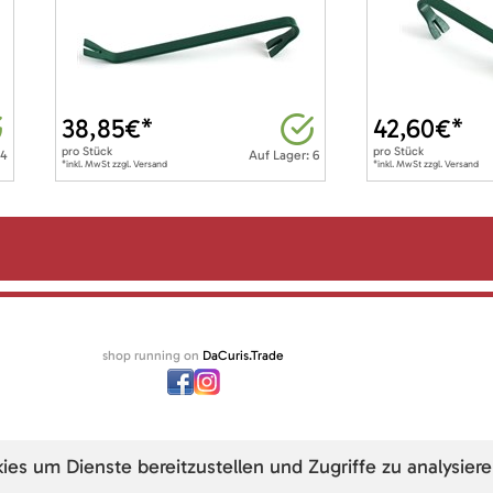
38,85
€*
42,60
€*
pro
Stück
pro
Stück
 4
Auf Lager: 6
*inkl. MwSt zzgl. Versand
*inkl. MwSt zzgl. Versand
shop running on
DaCuris.Trade
s um Dienste bereitzustellen und Zugriffe zu analysiere