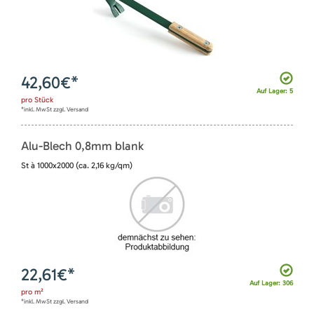
42,60
€*
Auf Lager: 5
pro
Stück
*inkl. MwSt zzgl. Versand
Alu-Blech 0,8mm blank
St à 1000x2000 (ca. 2,16 kg/qm)
22,61
€*
Auf Lager: 306
pro
m²
*inkl. MwSt zzgl. Versand