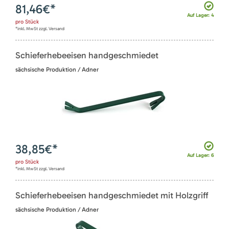
81,46
€*
Auf Lager: 4
pro
Stück
*inkl. MwSt zzgl. Versand
Schieferhebeeisen handgeschmiedet
sächsische Produktion / Adner
38,85
€*
Auf Lager: 6
pro
Stück
*inkl. MwSt zzgl. Versand
Schieferhebeeisen handgeschmiedet mit Holzgriff
sächsische Produktion / Adner