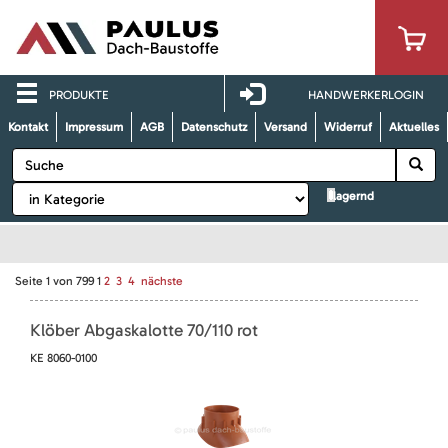
PRODUKTE
HANDWERKERLOGIN
Kontakt
Impressum
AGB
Datenschutz
Versand
Widerruf
Aktuelles
lagernd
Seite
1
von
799
1
2
3
4
nächste
Klöber Abgaskalotte 70/110 rot
KE 8060-0100