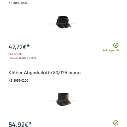
KE 8060-0450
47,72
€*
Auf Lager: 19
pro
Stück
*inkl. MwSt zzgl. Versand
Klöber Abgaskalotte 80/125 braun
KE 8065-0200
54,92
€*