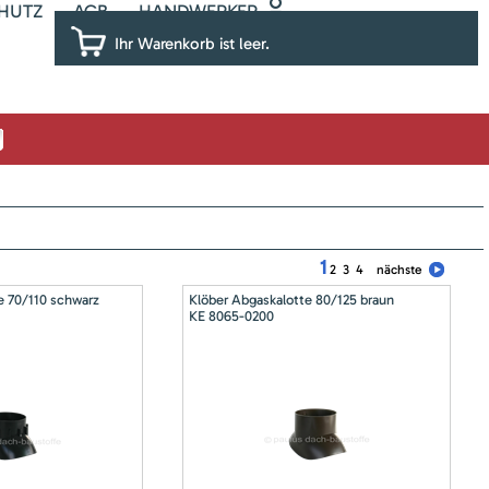
HUTZ
AGB
HANDWERKER
Ihr Warenkorb ist leer.
1
2
3
4
nächste
e 70/110 schwarz
Klöber Abgaskalotte 80/125 braun
KE 8065-0200