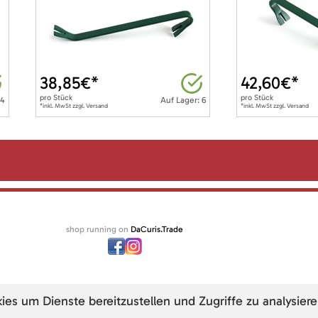
38,85
€*
42,60
€*
pro
Stück
pro
Stück
 4
Auf Lager: 6
*inkl. MwSt zzgl. Versand
*inkl. MwSt zzgl. Versand
shop running on
DaCuris.Trade
s um Dienste bereitzustellen und Zugriffe zu analysiere