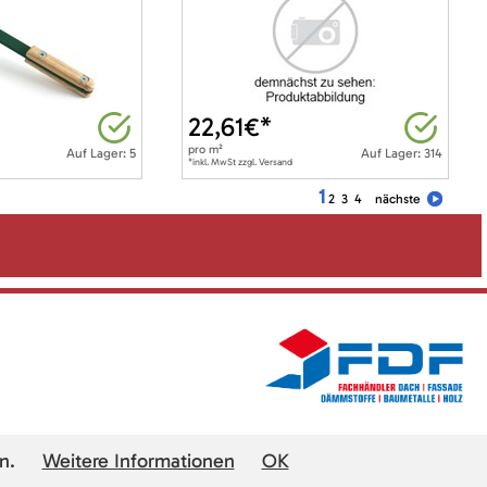
22,61
€*
pro
m²
Auf Lager: 5
Auf Lager: 314
*inkl. MwSt zzgl. Versand
1
2
3
4
nächste
n.
Weitere Informationen
OK