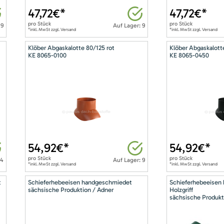
47,72
€*
47,72
€*
pro
Stück
pro
Stück
 9
Auf Lager: 9
*inkl. MwSt zzgl. Versand
*inkl. MwSt zzgl. Versand
Klöber Abgaskalotte 80/125 rot
Klöber Abgaskalott
KE 8065-0100
KE 8065-0450
54,92
€*
54,92
€*
pro
Stück
pro
Stück
14
Auf Lager: 9
*inkl. MwSt zzgl. Versand
*inkl. MwSt zzgl. Versand
t
Schieferhebeeisen handgeschmiedet
Schieferhebeeisen
sächsische Produktion / Adner
Holzgriff
sächsische Produkt