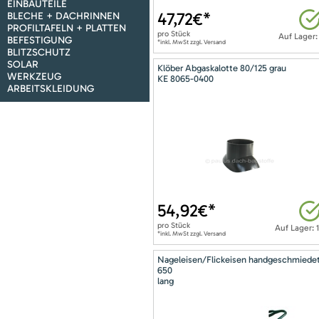
EINBAUTEILE
47,72
€*
BLECHE + DACHRINNEN
PROFILTAFELN + PLATTEN
pro
Stück
Auf Lager:
BEFESTIGUNG
*inkl. MwSt zzgl. Versand
BLITZSCHUTZ
SOLAR
Klöber Abgaskalotte 80/125 grau
WERKZEUG
KE 8065-0400
ARBEITSKLEIDUNG
54,92
€*
pro
Stück
Auf Lager: 
*inkl. MwSt zzgl. Versand
Nageleisen/Flickeisen handgeschmiede
650
lang