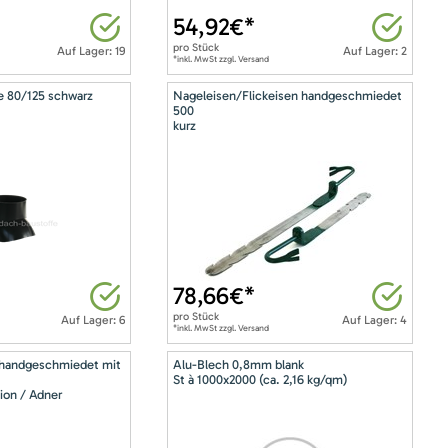
54,92
€*
pro
Stück
Auf Lager: 19
Auf Lager: 2
*inkl. MwSt zzgl. Versand
e 80/125 schwarz
Nageleisen/Flickeisen handgeschmiedet
500
kurz
78,66
€*
pro
Stück
Auf Lager: 6
Auf Lager: 4
*inkl. MwSt zzgl. Versand
 handgeschmiedet mit
Alu-Blech 0,8mm blank
St à 1000x2000 (ca. 2,16 kg/qm)
ion / Adner